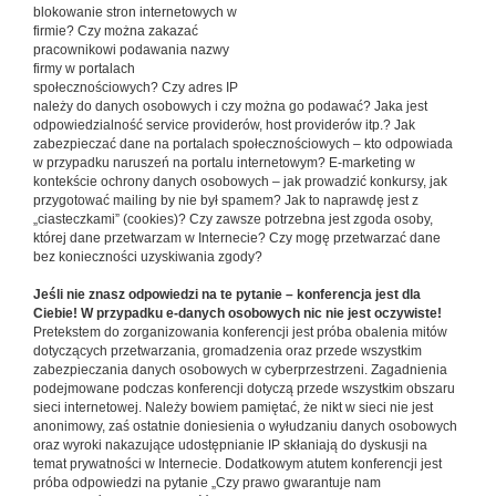
blokowanie stron internetowych w
firmie? Czy można zakazać
pracownikowi podawania nazwy
firmy w portalach
społecznościowych? Czy adres IP
należy do danych osobowych i czy można go podawać? Jaka jest
odpowiedzialność service providerów, host providerów itp.? Jak
zabezpieczać dane na portalach społecznościowych – kto odpowiada
w przypadku naruszeń na portalu internetowym? E-marketing w
kontekście ochrony danych osobowych – jak prowadzić konkursy, jak
przygotować mailing by nie był spamem? Jak to naprawdę jest z
„ciasteczkami” (cookies)? Czy zawsze potrzebna jest zgoda osoby,
której dane przetwarzam w Internecie? Czy mogę przetwarzać dane
bez konieczności uzyskiwania zgody?
Jeśli nie znasz odpowiedzi na te pytanie – konferencja jest dla
Ciebie! W przypadku e-danych osobowych nic nie jest oczywiste!
Pretekstem do zorganizowania konferencji jest próba obalenia mitów
dotyczących przetwarzania, gromadzenia oraz przede wszystkim
zabezpieczania danych osobowych w cyberprzestrzeni. Zagadnienia
podejmowane podczas konferencji dotyczą przede wszystkim obszaru
sieci internetowej. Należy bowiem pamiętać, że nikt w sieci nie jest
anonimowy, zaś ostatnie doniesienia o wyłudzaniu danych osobowych
oraz wyroki nakazujące udostępnianie IP skłaniają do dyskusji na
temat prywatności w Internecie. Dodatkowym atutem konferencji jest
próba odpowiedzi na pytanie „Czy prawo gwarantuje nam