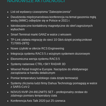
NAJNOWSZE AKTUALNOŚCI
List od wydawcy czasopisma "Zabezpieczenia"
Dwudziesta międzynarodowa konferencja na temat gaszenia mgłą
wodą (IWMC) odbędzie się w Polsce w 2021 r.
Iskrobezpieczne kontaktrony magnetyczne do stref zagrożonych
wybuchem
Smart Terminal marki GANZ w walce z wirusem
TP-Link ułatwia migrację do sieci 10 Gb/s dzięki przełącznikowi
T1700G‑28TQ
Nowe czytniki w ofercie RCS Engineering
Integracja systemu RACS 5 z wizyjnym systemem dozorowym
Ekonomiczna wersja systemu RACS 5
Systemy radarowe CTRL+SKY RADAR 3D
Wisenet Retail Insight w Europie. Narzędzie do efektywnego
zarządzania w handlu detalicznym
Pomiar temperatury ludzkiego ciała dzięki termowizji
Systemy zliczania ludzi firmy Dahua Technology pomagają w walce
z SARS-CoV-2
NOVUS NVIP-2H-8912M/TS SET – profesjonalny zestaw do
zdalnego pomiaru temperatury ciała
Konferencja Axis Talk 2020 już 25 czerwca