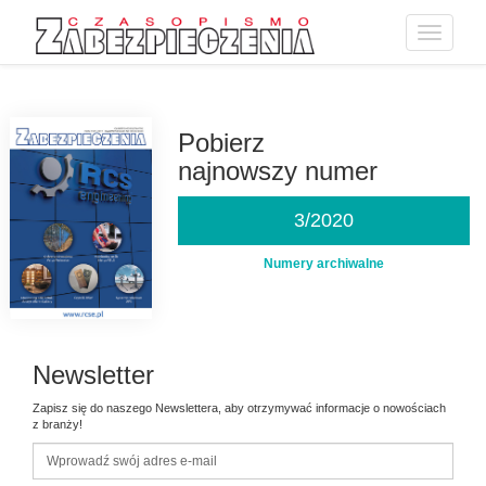
Toggle
navigatio
Przejdź
do
treści
Pobierz
najnowszy numer
3/2020
Numery archiwalne
Newsletter
Zapisz się do naszego Newslettera, aby otrzymywać informacje o nowościach
z branży!