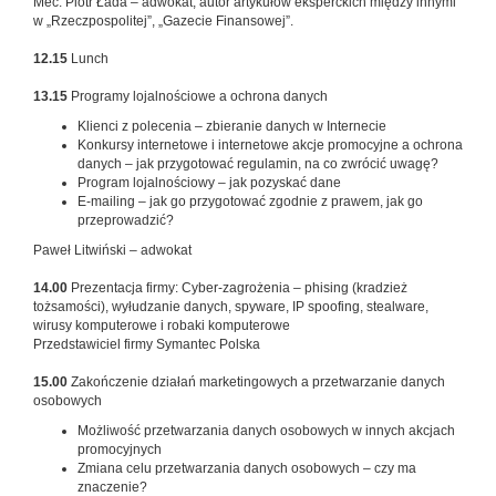
Mec. Piotr Łada – adwokat, autor artykułów eksperckich między innymi
w „Rzeczpospolitej”, „Gazecie Finansowej”.
12.15
Lunch
13.15
Programy lojalnościowe a ochrona danych
Klienci z polecenia – zbieranie danych w Internecie
Konkursy internetowe i internetowe akcje promocyjne a ochrona
danych – jak przygotować regulamin, na co zwrócić uwagę?
Program lojalnościowy – jak pozyskać dane
E-mailing – jak go przygotować zgodnie z prawem, jak go
przeprowadzić?
Paweł Litwiński – adwokat
14.00
Prezentacja firmy: Cyber-zagrożenia – phising (kradzież
tożsamości), wyłudzanie danych, spyware, IP spoofing, stealware,
wirusy komputerowe i robaki komputerowe
Przedstawiciel firmy Symantec Polska
15.00
Zakończenie działań marketingowych a przetwarzanie danych
osobowych
Możliwość przetwarzania danych osobowych w innych akcjach
promocyjnych
Zmiana celu przetwarzania danych osobowych – czy ma
znaczenie?