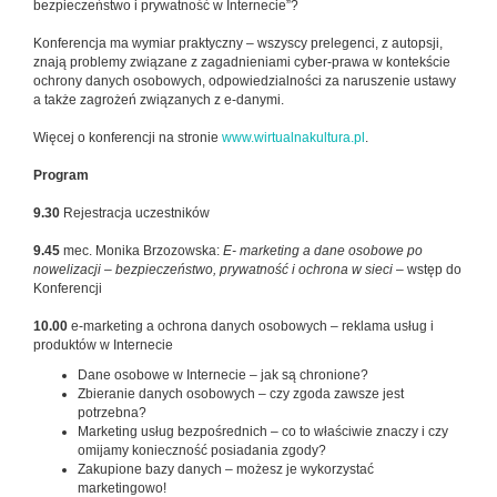
bezpieczeństwo i prywatność w Internecie”?
Konferencja ma wymiar praktyczny – wszyscy prelegenci, z autopsji,
znają problemy związane z zagadnieniami cyber-prawa w kontekście
ochrony danych osobowych, odpowiedzialności za naruszenie ustawy
a także zagrożeń związanych z e-danymi.
Więcej o konferencji na stronie
www.wirtualnakultura.pl
.
Program
9.30
Rejestracja uczestników
9.45
mec. Monika Brzozowska:
E- marketing a dane osobowe po
nowelizacji – bezpieczeństwo, prywatność i ochrona w sieci
– wstęp do
Konferencji
10.00
e-marketing a ochrona danych osobowych – reklama usług i
produktów w Internecie
Dane osobowe w Internecie – jak są chronione?
Zbieranie danych osobowych – czy zgoda zawsze jest
potrzebna?
Marketing usług bezpośrednich – co to właściwie znaczy i czy
omijamy konieczność posiadania zgody?
Zakupione bazy danych – możesz je wykorzystać
marketingowo!