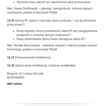
Sprzedaż bazy danych po zakończeniu akcji promocyjnej
Mec. Paweł Derlikowski – adwokat, specjalista ds. ochrony danych
osobowych, partner w kancelarii PD&B
15.45
Adresy IP i adres e-mail jako dane osobowe – czy są chronione
przez prawo?
Kiedy legalnie można przetwarzać adres IP bez uwzględniania
przepisów o ochronie danych osobowych?
Kiedy administrator strony może udostępnić adres IP?
Mec. Monika Brzozowska – adwokat, ekspert z zakresu prawa nowych
technologii, partner w Kancelarii PD&B
16.15
Podsumowanie Konferencji
16.30
Zakończenie Konferencji, rozdanie certyfikatów
Bezpośr. inf. Łukasz Korczyk
MJTRAINING
6847 odsłon