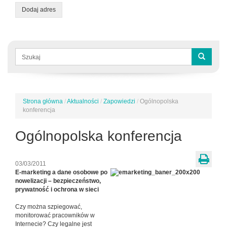
Dodaj adres
Formularz
wyszukiwania
Szukaj
Strona główna
/
Aktualności
/
Zapowiedzi
/
Ogólnopolska
Jesteś
konferencja
tutaj
Ogólnopolska konferencja
03/03/2011
E-marketing a dane osobowe po
nowelizacji – bezpieczeństwo,
prywatność i ochrona w sieci
Czy można szpiegować,
monitorować pracowników w
Internecie? Czy legalne jest