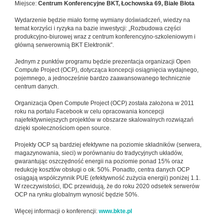
Miejsce:
Centrum Konferencyjne BKT, Łochowska 69, Białe Błota
Wydarzenie będzie miało formę wymiany doświadczeń, wiedzy na
temat korzyści i ryzyka na bazie inwestycji: „Rozbudowa części
produkcyjno-biurowej wraz z centrum konferencyjno-szkoleniowym i
główną serwerownią BKT Elektronik”.
Jednym z punktów programu będzie prezentacja organizacji Open
Compute Project (OCP), dotycząca koncepcji osiągnięcia wydajnego,
pojemnego, a jednocześnie bardzo zaawansowanego technicznie
centrum danych.
Organizacja Open Compute Project (OCP) została założona w 2011
roku na portalu Facebook w celu opracowania koncepcji
najefektywniejszych projektów w obszarze skalowalnych rozwiązań
dzięki społecznościom open source.
Projekty OCP są bardziej efektywne na poziomie składników (serwera,
magazynowania, sieci) w porównaniu do tradycyjnych układów,
gwarantując oszczędność energii na poziomie ponad 15% oraz
redukcję kosztów obsługi o ok. 50%. Ponadto, centra danych OCP
osiągają współczynnik PUE (efektywność zużycia energii) poniżej 1.1.
W rzeczywistości, IDC przewidują, że do roku 2020 odsetek serwerów
OCP na rynku globalnym wynosić będzie 50%.
Więcej informacji o konferencji:
www.bkte.pl