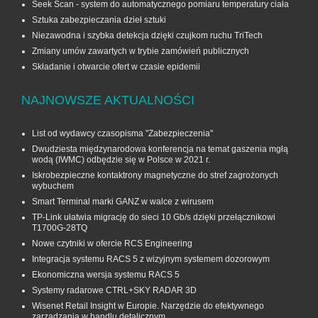
Seek Scan - system do automatycznego pomiaru temperatury ciała
Sztuka zabezpieczania dzieł sztuki
Niezawodna i szybka detekcja dzięki czujkom ruchu TriTech
Zmiany umów zawartych w trybie zamówień publicznych
Składanie i otwarcie ofert w czasie epidemii
NAJNOWSZE AKTUALNOŚCI
List od wydawcy czasopisma "Zabezpieczenia"
Dwudziesta międzynarodowa konferencja na temat gaszenia mgłą
wodą (IWMC) odbędzie się w Polsce w 2021 r.
Iskrobezpieczne kontaktrony magnetyczne do stref zagrożonych
wybuchem
Smart Terminal marki GANZ w walce z wirusem
TP-Link ułatwia migrację do sieci 10 Gb/s dzięki przełącznikowi
T1700G‑28TQ
Nowe czytniki w ofercie RCS Engineering
Integracja systemu RACS 5 z wizyjnym systemem dozorowym
Ekonomiczna wersja systemu RACS 5
Systemy radarowe CTRL+SKY RADAR 3D
Wisenet Retail Insight w Europie. Narzędzie do efektywnego
zarządzania w handlu detalicznym