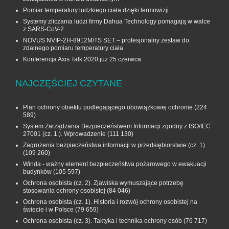
Pomiar temperatury ludzkiego ciała dzięki termowizji
Systemy zliczania ludzi firmy Dahua Technology pomagają w walce
z SARS-CoV-2
NOVUS NVIP-2H-8912M/TS SET – profesjonalny zestaw do
zdalnego pomiaru temperatury ciała
Konferencja Axis Talk 2020 już 25 czerwca
NAJCZĘŚCIEJ CZYTANE
Plan ochrony obiektu podlegającego obowiązkowej ochronie
(224
589)
System Zarządzania Bezpieczeństwem Informacji zgodny z ISO/IEC
27001 (cz. 1.). Wprowadzenie
(111 130)
Zagrożenia bezpieczeństwa informacji w przedsiębiorstwie (cz. 1)
(109 260)
Winda - ważny element bezpieczeństwa pożarowego w ewakuacji
budynków
(105 597)
Ochrona osobista (cz. 2). Zjawiska wymuszające potrzebę
stosowania ochrony osobistej
(84 046)
Ochrona osobista (cz. 1). Historia i rozwój ochrony osobistej na
świecie i w Polsce
(79 659)
Ochrona osobista (cz. 3). Taktyka i technika ochrony osób
(76 717)