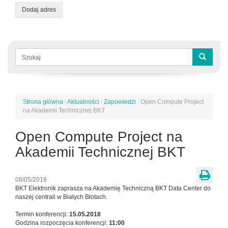
Dodaj adres
Formularz
wyszukiwania
Szukaj
Strona główna
/
Aktualności
/
Zapowiedzi
/
Open Compute Project
Jesteś
na Akademii Technicznej BKT
tutaj
Open Compute Project na
Akademii Technicznej BKT
08/05/2018
BKT Elektronik zaprasza na Akademię Techniczną BKT Data Center do
naszej centrali w Białych Błotach.
Termin konferencji:
15.05.2018
Godzina rozpoczęcia konferencji:
11:00