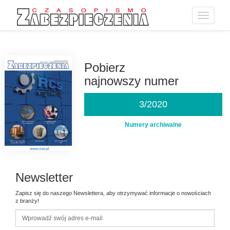
Toggle
navigatio
Przejdź
do
treści
Pobierz
najnowszy numer
3/2020
Numery archiwalne
Newsletter
Zapisz się do naszego Newslettera, aby otrzymywać informacje o nowościach
z branży!