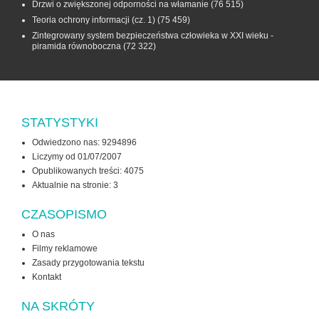
Drzwi o zwiększonej odporności na włamanie
(76 515)
Teoria ochrony informacji (cz. 1)
(75 459)
Zintegrowany system bezpieczeństwa człowieka w XXI wieku -
piramida równoboczna
(72 322)
STATYSTYKI
Odwiedzono nas: 9294896
Liczymy od 01/07/2007
Opublikowanych treści: 4075
Aktualnie na stronie:
3
CZASOPISMO
O nas
Filmy reklamowe
Zasady przygotowania tekstu
Kontakt
NA SKRÓTY