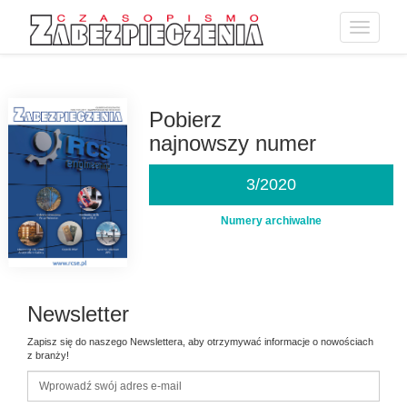
Toggle
navigatio
Przejdź
do
treści
Pobierz
najnowszy numer
3/2020
Numery archiwalne
Newsletter
Zapisz się do naszego Newslettera, aby otrzymywać informacje o nowościach
z branży!