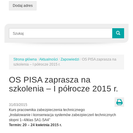
Dodaj adres
Formularz
wyszukiwania
Szukaj
Strona główna
/
Aktualności
/
Zapowiedzi
/
OS PISA zaprasza na
Jesteś
szkolenia – I półrocze 2015 r.
tutaj
OS PISA zaprasza na
szkolenia – I półrocze 2015 r.
31/03/2015
Kurs pracownika zabezpieczenia technicznego
„Instalowanie i konserwacja systemów zabezpieczeń technicznych
stopni 1–4/klas SA1-SA4”
Termin: 20 – 24 kwietnia 2015 r.