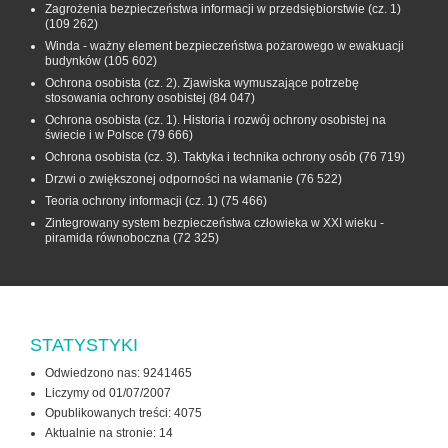
Zagrożenia bezpieczeństwa informacji w przedsiębiorstwie (cz. 1)
(109 262)
Winda - ważny element bezpieczeństwa pożarowego w ewakuacji
budynków
(105 602)
Ochrona osobista (cz. 2). Zjawiska wymuszające potrzebę
stosowania ochrony osobistej
(84 047)
Ochrona osobista (cz. 1). Historia i rozwój ochrony osobistej na
świecie i w Polsce
(79 666)
Ochrona osobista (cz. 3). Taktyka i technika ochrony osób
(76 719)
Drzwi o zwiększonej odporności na włamanie
(76 522)
Teoria ochrony informacji (cz. 1)
(75 466)
Zintegrowany system bezpieczeństwa człowieka w XXI wieku -
piramida równoboczna
(72 325)
STATYSTYKI
Odwiedzono nas: 9241465
Liczymy od 01/07/2007
Opublikowanych treści: 4075
Aktualnie na stronie:
14