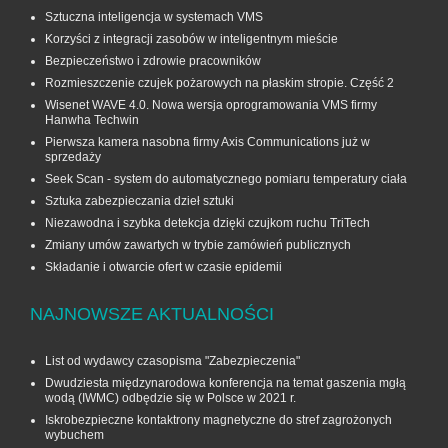
Sztuczna inteligencja w systemach VMS
Korzyści z integracji zasobów w inteligentnym mieście
Bezpieczeństwo i zdrowie pracowników
Rozmieszczenie czujek pożarowych na płaskim stropie. Część 2
Wisenet WAVE 4.0. Nowa wersja oprogramowania VMS firmy
Hanwha Techwin
Pierwsza kamera nasobna firmy Axis Communications już w
sprzedaży
Seek Scan - system do automatycznego pomiaru temperatury ciała
Sztuka zabezpieczania dzieł sztuki
Niezawodna i szybka detekcja dzięki czujkom ruchu TriTech
Zmiany umów zawartych w trybie zamówień publicznych
Składanie i otwarcie ofert w czasie epidemii
NAJNOWSZE AKTUALNOŚCI
List od wydawcy czasopisma "Zabezpieczenia"
Dwudziesta międzynarodowa konferencja na temat gaszenia mgłą
wodą (IWMC) odbędzie się w Polsce w 2021 r.
Iskrobezpieczne kontaktrony magnetyczne do stref zagrożonych
wybuchem