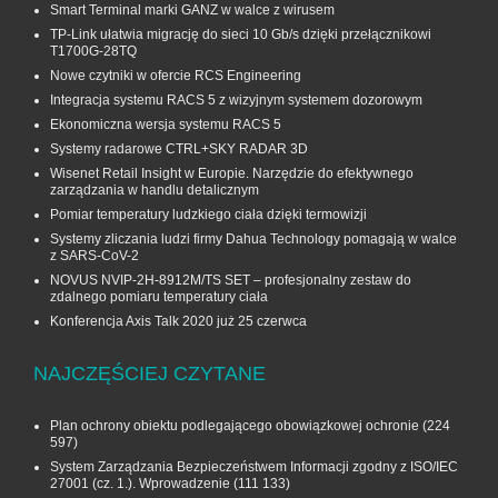
Smart Terminal marki GANZ w walce z wirusem
TP-Link ułatwia migrację do sieci 10 Gb/s dzięki przełącznikowi
T1700G‑28TQ
Nowe czytniki w ofercie RCS Engineering
Integracja systemu RACS 5 z wizyjnym systemem dozorowym
Ekonomiczna wersja systemu RACS 5
Systemy radarowe CTRL+SKY RADAR 3D
Wisenet Retail Insight w Europie. Narzędzie do efektywnego
zarządzania w handlu detalicznym
Pomiar temperatury ludzkiego ciała dzięki termowizji
Systemy zliczania ludzi firmy Dahua Technology pomagają w walce
z SARS-CoV-2
NOVUS NVIP-2H-8912M/TS SET – profesjonalny zestaw do
zdalnego pomiaru temperatury ciała
Konferencja Axis Talk 2020 już 25 czerwca
NAJCZĘŚCIEJ CZYTANE
Plan ochrony obiektu podlegającego obowiązkowej ochronie
(224
597)
System Zarządzania Bezpieczeństwem Informacji zgodny z ISO/IEC
27001 (cz. 1.). Wprowadzenie
(111 133)