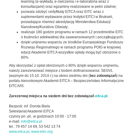
learning (e-wykłady, e-ćwiczenia i e-laboratoria wraz z
konsultacjami) oraz egzaminy realizowane w pełni zdalnie;
pozwala zdobyć certyfikaty EITCA oraz EITC wraz z
suplementami wydawane przez Instytut EITCI w Brukseli,
posiadające również akredytację Ministerstwa Edukacji
Narodowej/Kuratora Oświaty;
realizuje 180 godzin programu w ramach 12 przedmiotów EITC
o trudności adekwatnej dla zaawansowanych i początkujących;
dzięki unijnemu wsparciu ze środków Europejskiego Funduszu
Rozwoju Regionalnego w ramach programu POIG w krajowej
edycji Akademii EITCA wszystkie opłaty mogą być obniżone o
80%.
Aby skorzystać z opłat obniżonych o 80% dzięki wsparciu unijnemu,
należy zarezerwować miejsce z kodem dofinansowania: SEGVL
(ważnym do 15.10. 2014 r.) na okres siedmiu dni (
bez zobowiązań
) na
portalu kierunkowym Akademii EITCA – Bezpieczeństwo Informatyczne
EITCA/IS.
Zarezerwuj miejsca na siedem dni bez zobowiązań
eitca.pl
.
Bezpośr. inf. Dorota Biela
Sekretariat Akademii EITCA
czynny pn.-pt., w godzinach 10:00 - 17:00
e-mail:
info@eitca.pl
tel.: 79 457 14 69, 53 542 13 74
www.eitca.pl
,
www.eitci.org