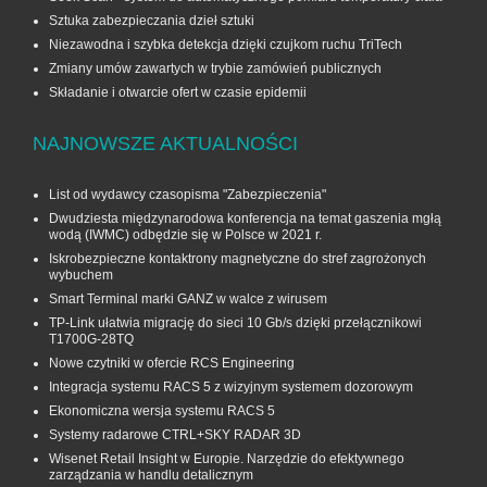
Sztuka zabezpieczania dzieł sztuki
Niezawodna i szybka detekcja dzięki czujkom ruchu TriTech
Zmiany umów zawartych w trybie zamówień publicznych
Składanie i otwarcie ofert w czasie epidemii
NAJNOWSZE AKTUALNOŚCI
List od wydawcy czasopisma "Zabezpieczenia"
Dwudziesta międzynarodowa konferencja na temat gaszenia mgłą
wodą (IWMC) odbędzie się w Polsce w 2021 r.
Iskrobezpieczne kontaktrony magnetyczne do stref zagrożonych
wybuchem
Smart Terminal marki GANZ w walce z wirusem
TP-Link ułatwia migrację do sieci 10 Gb/s dzięki przełącznikowi
T1700G‑28TQ
Nowe czytniki w ofercie RCS Engineering
Integracja systemu RACS 5 z wizyjnym systemem dozorowym
Ekonomiczna wersja systemu RACS 5
Systemy radarowe CTRL+SKY RADAR 3D
Wisenet Retail Insight w Europie. Narzędzie do efektywnego
zarządzania w handlu detalicznym