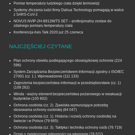
Pomiar temperatury ludzkiego ciała dzięki termowizji
Systemy zliczania ludzi firmy Dahua Technology pomagają w walce
z SARS-CoV-2
NOVUS NVIP-2H-8912M/TS SET – profesjonalny zestaw do
zdalnego pomiaru temperatury ciała
Konferencja Axis Talk 2020 już 25 czerwca
NAJCZĘŚCIEJ CZYTANE
Plan ochrony obiektu podlegającego obowiązkowej ochronie
(224
596)
System Zarządzania Bezpieczeństwem Informacji zgodny z ISO/IEC
27001 (cz. 1.). Wprowadzenie
(111 133)
Zagrożenia bezpieczeństwa informacji w przedsiębiorstwie (cz. 1)
(109 262)
Winda - ważny element bezpieczeństwa pożarowego w ewakuacji
budynków
(105 602)
Ochrona osobista (cz. 2). Zjawiska wymuszające potrzebę
stosowania ochrony osobistej
(84 047)
Ochrona osobista (cz. 1). Historia i rozwój ochrony osobistej na
świecie i w Polsce
(79 665)
Ochrona osobista (cz. 3). Taktyka i technika ochrony osób
(76 719)
Drzwi o zwiększonej odporności na włamanie
(76 522)