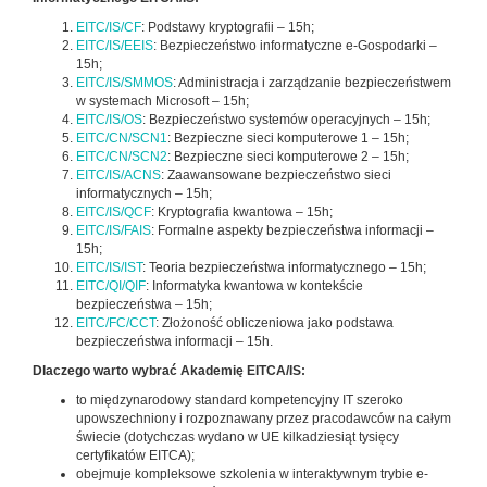
EITC/IS/CF
: Podstawy kryptografii – 15h;
EITC/IS/EEIS
: Bezpieczeństwo informatyczne e-Gospodarki –
15h;
EITC/IS/SMMOS
: Administracja i zarządzanie bezpieczeństwem
w systemach Microsoft – 15h;
EITC/IS/OS
: Bezpieczeństwo systemów operacyjnych – 15h;
EITC/CN/SCN1
: Bezpieczne sieci komputerowe 1 – 15h;
EITC/CN/SCN2
: Bezpieczne sieci komputerowe 2 – 15h;
EITC/IS/ACNS
: Zaawansowane bezpieczeństwo sieci
informatycznych – 15h;
EITC/IS/QCF
: Kryptografia kwantowa – 15h;
EITC/IS/FAIS
: Formalne aspekty bezpieczeństwa informacji –
15h;
EITC/IS/IST
: Teoria bezpieczeństwa informatycznego – 15h;
EITC/QI/QIF
: Informatyka kwantowa w kontekście
bezpieczeństwa – 15h;
EITC/FC/CCT
: Złożoność obliczeniowa jako podstawa
bezpieczeństwa informacji – 15h.
Dlaczego warto wybrać Akademię EITCA/IS:
to międzynarodowy standard kompetencyjny IT szeroko
upowszechniony i rozpoznawany przez pracodawców na całym
świecie (dotychczas wydano w UE kilkadziesiąt tysięcy
certyfikatów EITCA);
obejmuje kompleksowe szkolenia w interaktywnym trybie e-