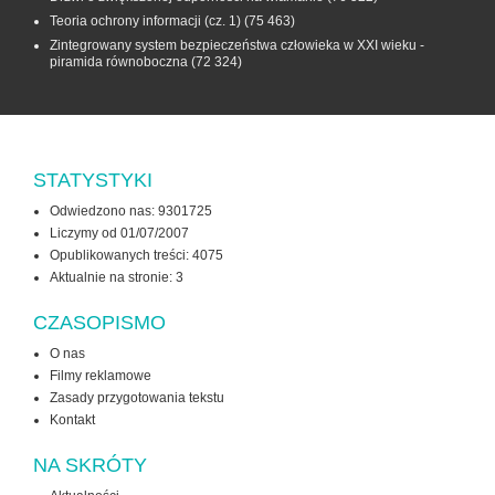
Teoria ochrony informacji (cz. 1)
(75 463)
Zintegrowany system bezpieczeństwa człowieka w XXI wieku -
piramida równoboczna
(72 324)
STATYSTYKI
Odwiedzono nas: 9301725
Liczymy od 01/07/2007
Opublikowanych treści: 4075
Aktualnie na stronie:
3
CZASOPISMO
O nas
Filmy reklamowe
Zasady przygotowania tekstu
Kontakt
NA SKRÓTY