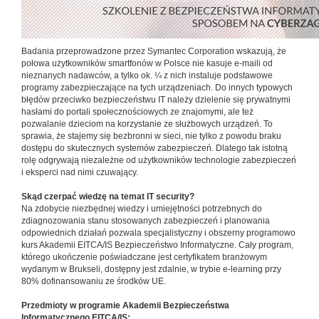
Badania przeprowadzone przez Symantec Corporation wskazują, że
połowa użytkowników smartfonów w Polsce nie kasuje e-maili od
nieznanych nadawców, a tylko ok. ¼ z nich instaluje podstawowe
programy zabezpieczające na tych urządzeniach. Do innych typowych
błędów przeciwko bezpieczeństwu IT należy dzielenie się prywatnymi
hasłami do portali społecznościowych ze znajomymi, ale też
pozwalanie dzieciom na korzystanie ze służbowych urządzeń. To
sprawia, że stajemy się bezbronni w sieci, nie tylko z powodu braku
dostępu do skutecznych systemów zabezpieczeń. Dlatego tak istotną
rolę odgrywają niezależne od użytkowników technologie zabezpieczeń
i eksperci nad nimi czuwający.
Skąd czerpać wiedzę na temat IT security?
Na zdobycie niezbędnej wiedzy i umiejętności potrzebnych do
zdiagnozowania stanu stosowanych zabezpieczeń i planowania
odpowiednich działań pozwala specjalistyczny i obszerny programowo
kurs Akademii EITCA/IS Bezpieczeństwo Informatyczne. Cały program,
którego ukończenie poświadczane jest certyfikatem branżowym
wydanym w Brukseli, dostępny jest zdalnie, w trybie e-learning przy
80% dofinansowaniu ze środków UE.
Przedmioty w programie Akademii Bezpieczeństwa
Informatycznego EITCA/IS: