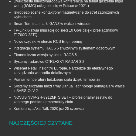
Dwudziesta międzynarodowa konferencja na temat gaszenia mgłą
wodą (IWMC) odbędzie się w Polsce w 2021 r.
Iskrobezpieczne kontaktrony magnetyczne do stref zagrożonych
wybuchem
Smart Terminal marki GANZ w walce z wirusem
TP-Link ułatwia migrację do sieci 10 Gb/s dzięki przełącznikowi
T1700G‑28TQ
Nowe czytniki w ofercie RCS Engineering
Integracja systemu RACS 5 z wizyjnym systemem dozorowym
Ekonomiczna wersja systemu RACS 5
Systemy radarowe CTRL+SKY RADAR 3D
Wisenet Retail Insight w Europie. Narzędzie do efektywnego
zarządzania w handlu detalicznym
Pomiar temperatury ludzkiego ciała dzięki termowizji
Systemy zliczania ludzi firmy Dahua Technology pomagają w walce
z SARS-CoV-2
NOVUS NVIP-2H-8912M/TS SET – profesjonalny zestaw do
zdalnego pomiaru temperatury ciała
Konferencja Axis Talk 2020 już 25 czerwca
NAJCZĘŚCIEJ CZYTANE