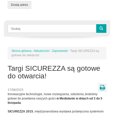
Dodaj adres
Formularz
wyszukiwania
Szukaj
Strona główna
/
Aktualności
/
Zapowiedzi
/
Targi SICUREZZA są
Jesteś
gotowe do otwarcia!
tutaj
Targi SICUREZZA są gotowe
do otwarcia!
17/08/2015
Innowacyjne technologie, nowe rozwiązania, szkolenia.Jesteśmy
gotowi do powitania naszych gości
w Mediolanie w dniach od 3 do 5
listopada
.
SICUREZZA 2015
, międzynarodowa wystawa poświęcona systemom