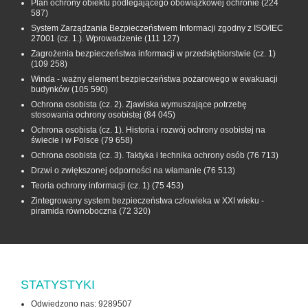
Plan ochrony obiektu podlegającego obowiązkowej ochronie
(224
587)
System Zarządzania Bezpieczeństwem Informacji zgodny z ISO/IEC
27001 (cz. 1.). Wprowadzenie
(111 127)
Zagrożenia bezpieczeństwa informacji w przedsiębiorstwie (cz. 1)
(109 258)
Winda - ważny element bezpieczeństwa pożarowego w ewakuacji
budynków
(105 590)
Ochrona osobista (cz. 2). Zjawiska wymuszające potrzebę
stosowania ochrony osobistej
(84 045)
Ochrona osobista (cz. 1). Historia i rozwój ochrony osobistej na
świecie i w Polsce
(79 658)
Ochrona osobista (cz. 3). Taktyka i technika ochrony osób
(76 713)
Drzwi o zwiększonej odporności na włamanie
(76 513)
Teoria ochrony informacji (cz. 1)
(75 453)
Zintegrowany system bezpieczeństwa człowieka w XXI wieku -
piramida równoboczna
(72 320)
STATYSTYKI
Odwiedzono nas: 9289507