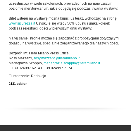
uczestnictwa w wielu szkoleniach, prowadzonych na najwyższym
poziomie merytorycznym, jakie odbędą się podczas trwania wystawy.
Bilet wstępu na wystawę można kupić już teraz, wchodząc na stronę
www.sicurezza.it
Uzyskuje się wtedy 50% upustu i unika kolejek
podczas rejestracji gości w pierwszym dniu wystawy.
Na tej samej stronie można się zapoznać z propozycjami dotyczącymi
dojazdu na wystawę, specjalnie zorganizowanego dla naszych gości.
Bezpośr. inf. Fiera Milano Press Office
Rosy Mazzanti,
rosy.mazzanti@fieramilano.it
Mariagrazia Scoppio,
mariagrazia.scoppio@fieramilano.it
T +39 024997.6214 F +39 024997.7174
Tłumaczenie: Redakcja
2131 odsłon