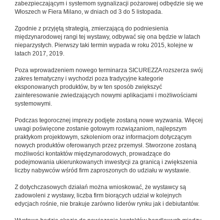
zabezpieczającym i systemom sygnalizacji pożarowej odbędzie się we
Włoszech w Fiera Milano, w dniach od 3 do 5 listopada.
Zgodnie z przyjętą strategią, zmierzającą do podniesienia
międzynarodowej rangi tej wystawy, odbywać się ona będzie w latach
nieparzystych. Pierwszy taki termin wypada w roku 2015, kolejne w
latach 2017, 2019.
Poza wprowadzeniem nowego terminarza SICUREZZA rozszerza swój
zakres tematyczny i wychodzi poza tradycyjne kategorie
eksponowanych produktów, by w ten sposób zwiększyć
zainteresowanie zwiedzających nowymi aplikacjami i możliwościami
systemowymi.
Podczas tegorocznej imprezy podjęte zostaną nowe wyzwania. Więcej
uwagi poświęcone zostanie gotowym rozwiązaniom, najlepszym
praktykom projektowym, szkoleniom oraz informacjom dotyczącym
nowych produktów oferowanych przez przemysł. Stworzone zostaną
możliwości kontaktów międzynarodowych, prowadzące do
podejmowania ukierunkowanych inwestycji za granicą i zwiększenia
liczby nabywców wśród firm zaproszonych do udziału w wystawie.
Z dotychczasowych działań można wnioskować, że wystawcy są
zadowoleni z wystawy, liczba firm biorących udział w kolejnych
edycjach rośnie, nie brakuje zarówno liderów rynku jak i debiutantów.