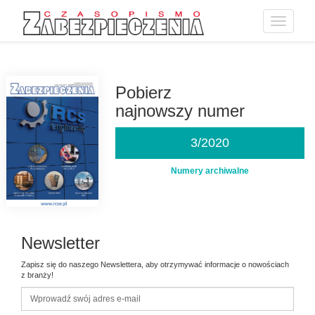
Toggle
navigatio
Przejdź
do
treści
Pobierz
najnowszy numer
3/2020
Numery archiwalne
Newsletter
Zapisz się do naszego Newslettera, aby otrzymywać informacje o nowościach
z branży!