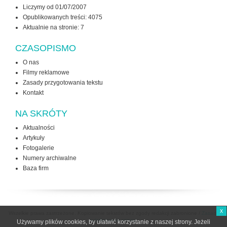
Liczymy od 01/07/2007
Opublikowanych treści: 4075
Aktualnie na stronie:
7
CZASOPISMO
O nas
Filmy reklamowe
Zasady przygotowania tekstu
Kontakt
NA SKRÓTY
Aktualności
Artykuły
Fotogalerie
Numery archiwalne
Baza firm
x
Wszelkie prawa zastrzeżone. Kopiowanie tekstów bez zgody redakcji zabronione /
Zasady
użytkowania strony
Używamy plików cookies, by ułatwić korzystanie z naszej strony. Jeżeli