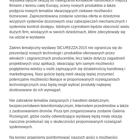
Wystawa będzie okazją do nawiązania kontaktów handlowych między
firmami z terenu całej Europy, oceny nowych produktów a także
podjęcia nowych tematów stwarzających ciekawe możliwości
biznesowe. Zaprezentowana zostanie szeroka oferta w dziedzinie
wizyjnych systemów dozorowych oraz zabezpieczeń mechanicznych i
systemów kontroli dostępu. Istotnym czynnikiem będzie obecność wielu
dużych firm, wiodących w swoich dziedzinach, które zdecydowały się
na udział w wystawie.
Zakres tematyczny wystawy SICUREZZA 2015 nie ogranicza się do
prezentacji nowych technologii i produktów oferowanych przez
włoskich i zagranicznych producentów, lecz także dotyczy zagadnień
projektowych oraz aplikacji, stwarzając tym samym możliwości
pogłębienia wiedzy u osób zajmujących się działalnością handlową i
marketingową. Nasi goście będą mieli okazję lepiej zrozumieć
potencjalne możliwości tkwiące w proponowanych rozwiązaniach
technologicznych oraz będą mogli wybrać produkty najlepiej
dostosowane do ich wymagań.
Nie zabraknie tematów związanych z handlem detalicznym,
bezpieczeństwem teleinformatycznym, Internetem przedmiotów a także
z zastosowaniem dronów. Poza tym zorganizowana zostanie Galeria
Rozwiązań, gdzie osoby odwiedzające wystawę będą miały okazję
naocznie przekonać się o skuteczności proponowanych rozwiązań
systemowych.
Na koniec pragniemy poinformować naszych gości o możliwości