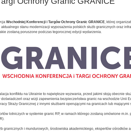
 Targi Ochrony Granic GRANICE
ycja
Wschodniej Konferencji i Targów Ochrony Granic GRANICE
, której organiz
 aktualnego stanu modernizacji wyposażenia polskich służb granicznych oraz infras
 jakie zostaną poruszone podczas tegorocznej edycji wydarzenia.
alacja konfliktu na Ukrainie to największe wyzwania, przed jakimi stoją obecnie sł
 doświadczeń oraz wizji zapewnienia bezpieczeństwa granic na wschodzie Unii Eu
racy Straży Granicznej z innymi służbami operującymi na granicach lub mającymi 
ortów lotniczych w systemie granic RP, w ramach którego zostaną omówione m.in.
R).
użb granicznych i mundurowych, środowiska akademickiego, ekspertów ośrodków an