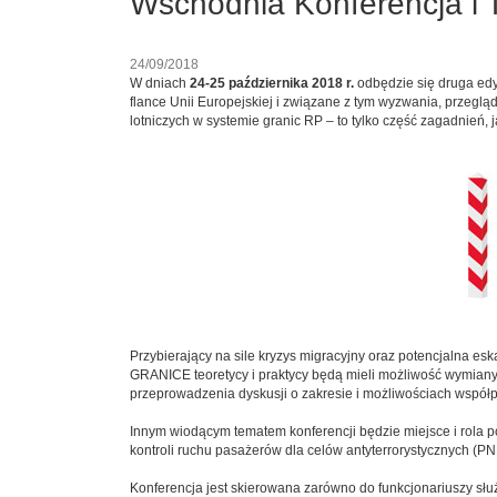
Wschodnia Konferencja i
24/09/2018
W dniach
24-25 października 2018 r.
odbędzie się druga ed
flance Unii Europejskiej i związane z tym wyzwania, przegląd
lotniczych w systemie granic RP – to tylko część zagadnień,
Przybierający na sile kryzys migracyjny oraz potencjalna esk
GRANICE teoretycy i praktycy będą mieli możliwość wymiany
przeprowadzenia dyskusji o zakresie i możliwościach współp
Innym wiodącym tematem konferencji będzie miejsce i rola p
kontroli ruchu pasażerów dla celów antyterrorystycznych (PN
Konferencja jest skierowana zarówno do funkcjonariuszy sł