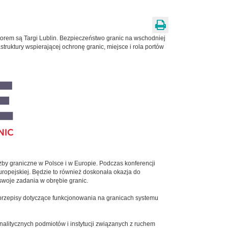
atorem są Targi Lublin. Bezpieczeństwo granic na wschodniej
truktury wspierającej ochronę granic, miejsce i rola portów
użby graniczne w Polsce i w Europie. Podczas konferencji
ropejskiej. Będzie to również doskonała okazja do
swoje zadania w obrębie granic.
 przepisy dotyczące funkcjonowania na granicach systemu
alitycznych podmiotów i instytucji związanych z ruchem