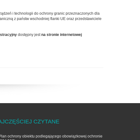
ządzeń i technologii do ochrony granic przeznaczonych dla
graniczną z państw wschodniej flanki UE oraz przedstawiciele
estracyjny
dostępny jest
na stronie internetowej
AJCZĘŚCIEJ CZYTANE
Plan ochrony obiektu podlegającego obowiązkowej ochronie