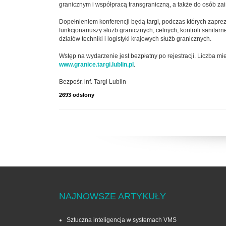
granicznym i współpracą transgraniczną, a także do osób 
Dopełnieniem konferencji będą targi, podczas których zapre
funkcjonariuszy służb granicznych, celnych, kontroli sanitar
działów techniki i logistyki krajowych służb granicznych.
Wstęp na wydarzenie jest bezpłatny po rejestracji. Liczba m
www.granice.targi.lublin.pl
.
Bezpośr. inf. Targi Lublin
2693 odsłony
NAJNOWSZE ARTYKUŁY
Sztuczna inteligencja w systemach VMS