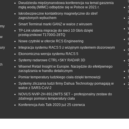
Dwudziesta międzynarodowa konferencja na temat gaszenia
mgłą wodą (IWMC) odbędzie się w Polsce w 2021 r.
Iskrobezpieczne kontaktrony magnetyczne do stref
zagrożonych wybuchem
Smart Terminal marki GANZ w walce z wirusem
rmy
TP-Link ułatwia migrację do sieci 10 Gb/s dzięki
przełącznikowi T1700G‑28TQ
 w
Nowe czytniki w ofercie RCS Engineering
ury
Integracja systemu RACS 5 z wizyjnym systemem dozorowym
Ekonomiczna wersja systemu RACS 5
Systemy radarowe CTRL+SKY RADAR 3D
ch
Wisenet Retail Insight w Europie. Narzędzie do efektywnego
zarządzania w handlu detalicznym
Pomiar temperatury ludzkiego ciała dzięki termowizji
Systemy zliczania ludzi firmy Dahua Technology pomagają w
walce z SARS-CoV-2
NOVUS NVIP-2H-8912M/TS SET – profesjonalny zestaw do
zdalnego pomiaru temperatury ciała
Konferencja Axis Talk 2020 już 25 czerwca