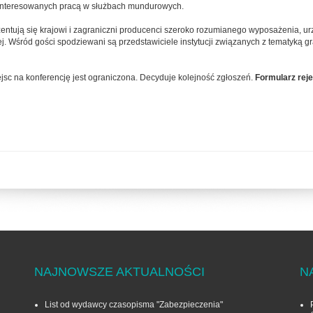
zainteresowanych pracą w służbach mundurowych.
zentują się krajowi i zagraniczni producenci szeroko rozumianego wyposażenia, ur
nej. Wśród gości spodziewani są przedstawiciele instytucji związanych z tematyką 
iejsc na konferencję jest ograniczona. Decyduje kolejność zgłoszeń.
Formularz rej
NAJNOWSZE AKTUALNOŚCI
N
List od wydawcy czasopisma "Zabezpieczenia"