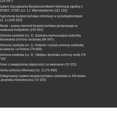
(224 597)
System Zarządzania Bezpieczeństwem Informacji zgodny z
ISO/IEC 27001 (cz. 1.). Wprowadzenie
(111 133)
Zagrożenia bezpieczeństwa informacji w przedsiębiorstwie
(cz. 1)
(109 262)
Winda - ważny element bezpieczeństwa pożarowego w
ewakuacji budynków
(105 602)
Ochrona osobista (cz. 2). Zjawiska wymuszające potrzebę
stosowania ochrony osobistej
(84 047)
Ochrona osobista (cz. 1). Historia i rozwój ochrony osobistej
na świecie i w Polsce
(79 666)
Ochrona osobista (cz. 3). Taktyka i technika ochrony osób
(76
719)
Drzwi o zwiększonej odporności na włamanie
(76 522)
Teoria ochrony informacji (cz. 1)
(75 466)
Zintegrowany system bezpieczeństwa człowieka w XXI wieku
- piramida równoboczna
(72 325)