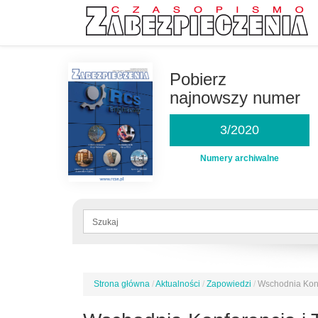
Przejdź
do
Pobierz
treści
najnowszy numer
3/2020
Numery archiwalne
Formularz
wyszukiwania
Szukaj
Strona główna
/
Aktualności
/
Zapowiedzi
/
Wschodnia Konf
Jesteś
tutaj