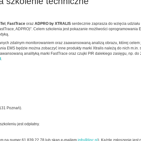
 szkolenie techniczne
Tel
,
FastTrace
oraz
ADPRO by XTRALIS
serdecznie zaprasza do wzięcia udziału 
FastTrace, ADPRO)”.
Celem szkolenia jest pokazanie możliwości oprogramowania 
ktyką.
anych zdalnym monitorowaniem oraz zaawansowaną analizą obrazu, której celem j
ia EMS będzie można zobaczyć inne produkty marki Xtralis należą do nich m.in.
z zaawansowaną analityką marki FastTrace oraz czujki PIR dalekiego zasięgu, np. 
l
.
-131 Poznań).
zkoleniu jest odpłatny.
sem na numer 61 839 22 78 lub skan e-mailem
info@linc.pl
). Każde zgłoszenie jest