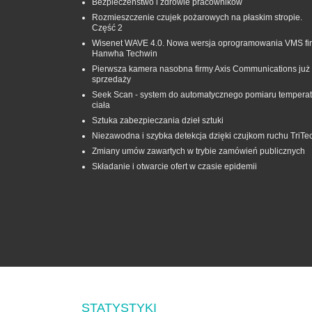
Bezpieczeństwo i zdrowie pracowników
Rozmieszczenie czujek pożarowych na płaskim stropie.
Część 2
Wisenet WAVE 4.0. Nowa wersja oprogramowania VMS fi
Hanwha Techwin
Pierwsza kamera nasobna firmy Axis Communications już
sprzedaży
Seek Scan - system do automatycznego pomiaru temperat
ciała
Sztuka zabezpieczania dzieł sztuki
Niezawodna i szybka detekcja dzięki czujkom ruchu TriTe
Zmiany umów zawartych w trybie zamówień publicznych
Składanie i otwarcie ofert w czasie epidemii
STATYSTYKI