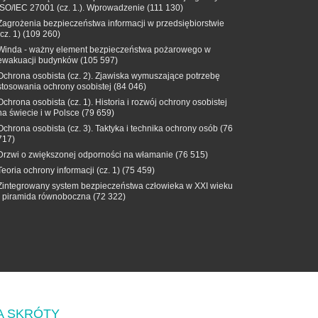
ISO/IEC 27001 (cz. 1.). Wprowadzenie
(111 130)
Zagrożenia bezpieczeństwa informacji w przedsiębiorstwie
(cz. 1)
(109 260)
Winda - ważny element bezpieczeństwa pożarowego w
ewakuacji budynków
(105 597)
Ochrona osobista (cz. 2). Zjawiska wymuszające potrzebę
stosowania ochrony osobistej
(84 046)
Ochrona osobista (cz. 1). Historia i rozwój ochrony osobistej
na świecie i w Polsce
(79 659)
Ochrona osobista (cz. 3). Taktyka i technika ochrony osób
(76
717)
Drzwi o zwiększonej odporności na włamanie
(76 515)
Teoria ochrony informacji (cz. 1)
(75 459)
Zintegrowany system bezpieczeństwa człowieka w XXI wieku
- piramida równoboczna
(72 322)
A SKRÓTY