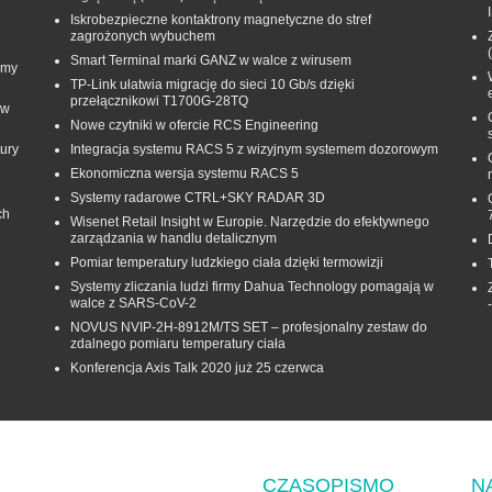
Iskrobezpieczne kontaktrony magnetyczne do stref
zagrożonych wybuchem
Smart Terminal marki GANZ w walce z wirusem
rmy
TP-Link ułatwia migrację do sieci 10 Gb/s dzięki
przełącznikowi T1700G‑28TQ
 w
Nowe czytniki w ofercie RCS Engineering
ury
Integracja systemu RACS 5 z wizyjnym systemem dozorowym
Ekonomiczna wersja systemu RACS 5
Systemy radarowe CTRL+SKY RADAR 3D
ch
Wisenet Retail Insight w Europie. Narzędzie do efektywnego
zarządzania w handlu detalicznym
Pomiar temperatury ludzkiego ciała dzięki termowizji
Systemy zliczania ludzi firmy Dahua Technology pomagają w
walce z SARS-CoV-2
NOVUS NVIP-2H-8912M/TS SET – profesjonalny zestaw do
zdalnego pomiaru temperatury ciała
Konferencja Axis Talk 2020 już 25 czerwca
CZASOPISMO
N