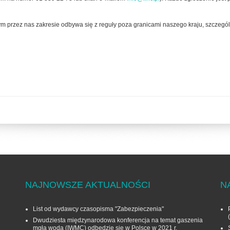
 przez nas zakresie odbywa się z reguły poza granicami naszego kraju, szczególn
NAJNOWSZE AKTUALNOŚCI
N
List od wydawcy czasopisma "Zabezpieczenia"
Dwudziesta międzynarodowa konferencja na temat gaszenia
mgłą wodą (IWMC) odbędzie się w Polsce w 2021 r.