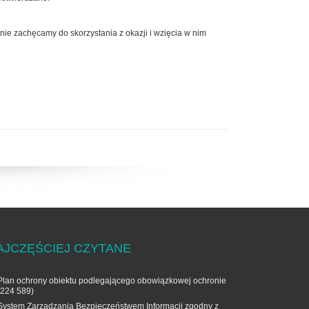
ie zachęcamy do skorzystania z okazji i wzięcia w nim
AJCZĘŚCIEJ CZYTANE
Plan ochrony obiektu podlegającego obowiązkowej ochronie
(224 589)
System Zarządzania Bezpieczeństwem Informacji zgodny z