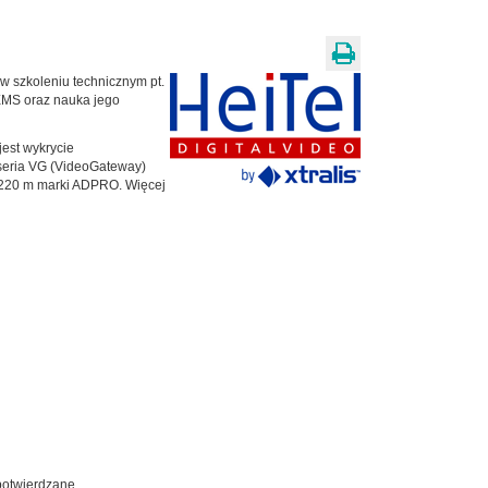
w szkoleniu technicznym pt.
EMS oraz nauka jego
est wykrycie
 seria VG (VideoGateway)
do 220 m marki ADPRO. Więcej
 potwierdzane.