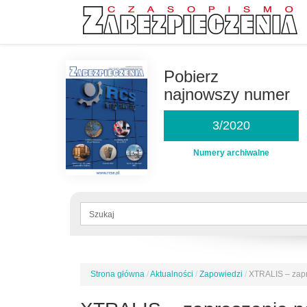
Przejdź
do
Pobierz
treści
najnowszy numer
3/2020
Numery archiwalne
Formularz
wyszukiwania
Szukaj
Strona główna
/
Aktualności
/
Zapowiedzi
/
XTRALIS – zapr
Jesteś
tutaj