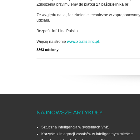
Zgłoszenia przyjmujemy
do piątku 17 października br
.
Ze względu na to, że szkolenie techniczne w zaproponowanym
udziału.
Bezpośr. inf. Linc Polska
Więcej na stronie
www.xtralis.linc.pl
.
3863 odsłony
NAJNOWSZE ARTYKUŁY
Sztuczna inteligencja w systemach VMS
Korzyści z integracji zasobów w inteligentnym mieście