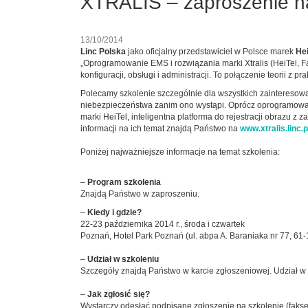
XTRALIS – zaproszenie na
13/10/2014
Linc Polska
jako oficjalny przedstawiciel w Polsce marek
Hei
„Oprogramowanie EMS i rozwiązania marki Xtralis (HeiTel, 
konfiguracji, obsługi i administracji. To połączenie teorii z pra
Polecamy szkolenie szczególnie dla wszystkich zainteresow
niebezpieczeństwa zanim ono wystąpi. Oprócz oprogramowan
marki HeiTel, inteligentna platforma do rejestracji obrazu 
informacji na ich temat znajdą Państwo na
www.xtralis.linc.p
Poniżej najważniejsze informacje na temat szkolenia:
–
Program szkolenia
Znajdą Państwo w zaproszeniu.
–
Kiedy i gdzie?
22-23 października 2014 r., środa i czwartek
Poznań, Hotel Park Poznań (ul. abpa A. Baraniaka nr 77, 61
–
Udział w szkoleniu
Szczegóły znajdą Państwo w karcie zgłoszeniowej. Udział w s
–
Jak zgłosić się?
Wystarczy odesłać podpisane zgłoszenie na szkolenie (fak