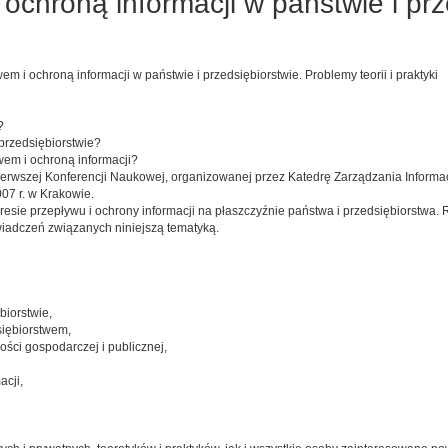
ochroną informacji w państwie i prz
 i ochroną informacji w państwie i przedsiębiorstwie. Problemy teorii i praktyki
?
 przedsiębiorstwie?
em i ochroną informacji?
ierwszej Konferencji Naukowej, organizowanej przez Katedrę Zarządzania Informac
07 r. w Krakowie.
kresie przepływu i ochrony informacji na płaszczyźnie państwa i przedsiębiorstwa.
iadczeń związanych niniejszą tematyką.
biorstwie,
iębiorstwem,
ści gospodarczej i publicznej,
cji,