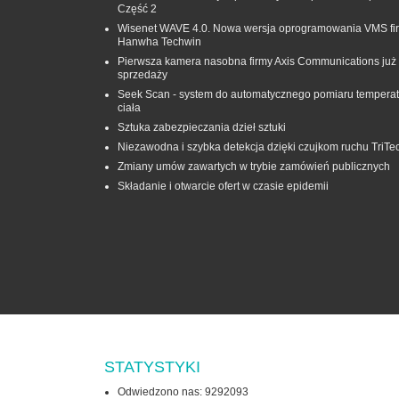
Część 2
Wisenet WAVE 4.0. Nowa wersja oprogramowania VMS fi
Hanwha Techwin
Pierwsza kamera nasobna firmy Axis Communications już
sprzedaży
Seek Scan - system do automatycznego pomiaru temperat
ciała
Sztuka zabezpieczania dzieł sztuki
Niezawodna i szybka detekcja dzięki czujkom ruchu TriTe
Zmiany umów zawartych w trybie zamówień publicznych
Składanie i otwarcie ofert w czasie epidemii
STATYSTYKI
Odwiedzono nas: 9292093