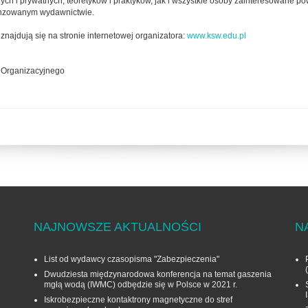
ych i prywatnych, teoretyków i praktyków, jak i wszystkie osoby zainteresowane p
cenzowanym wydawnictwie.
ajdują się na stronie internetowej organizatora:
www.ksw.edu.pl
u Organizacyjnego
NAJNOWSZE AKTUALNOŚCI
N
List od wydawcy czasopisma "Zabezpieczenia"
Dwudziesta międzynarodowa konferencja na temat gaszenia
mgłą wodą (IWMC) odbędzie się w Polsce w 2021 r.
Iskrobezpieczne kontaktrony magnetyczne do stref