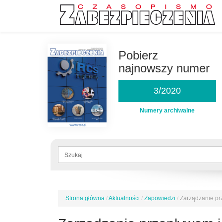
Przejdź
do
Pobierz
treści
najnowszy numer
3/2020
Numery archiwalne
Formularz
wyszukiwania
Szukaj
Strona główna
/
Aktualności
/
Zapowiedzi
/
Zarządzanie prz
Jesteś
tutaj