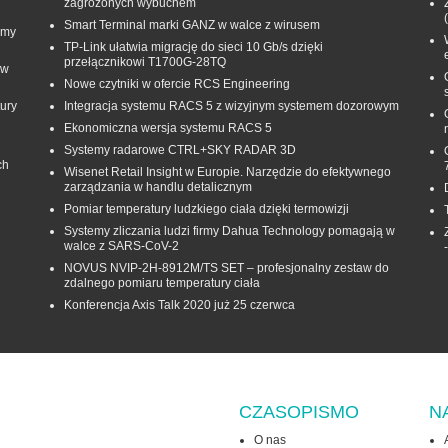
zagrożonych wybuchem
Smart Terminal marki GANZ w walce z wirusem
rmy
TP-Link ułatwia migrację do sieci 10 Gb/s dzięki
przełącznikowi T1700G‑28TQ
 w
Nowe czytniki w ofercie RCS Engineering
ury
Integracja systemu RACS 5 z wizyjnym systemem dozorowym
Ekonomiczna wersja systemu RACS 5
Systemy radarowe CTRL+SKY RADAR 3D
ch
Wisenet Retail Insight w Europie. Narzędzie do efektywnego
zarządzania w handlu detalicznym
Pomiar temperatury ludzkiego ciała dzięki termowizji
Systemy zliczania ludzi firmy Dahua Technology pomagają w
walce z SARS-CoV-2
NOVUS NVIP-2H-8912M/TS SET – profesjonalny zestaw do
zdalnego pomiaru temperatury ciała
Konferencja Axis Talk 2020 już 25 czerwca
CZASOPISMO
N
O nas