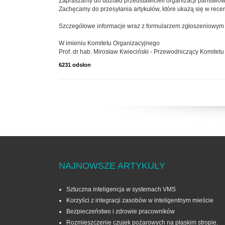
Zapraszamy do udziału przedstawicieli organizacji państwow
Zachęcamy do przesyłania artykułów, które ukażą się w re
Szczegółowe informacje wraz z formularzem zgłoszeniowym zn
W imieniu Komitetu Organizacyjnego
Prof. dr hab. Mirosław Kwieciński - Przewodniczący Komitet
6231 odsłon
NAJNOWSZE ARTYKUŁY
Sztuczna inteligencja w systemach VMS
Korzyści z integracji zasobów w inteligentnym mieście
Bezpieczeństwo i zdrowie pracowników
Rozmieszczenie czujek pożarowych na płaskim stropie.