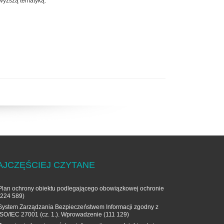
owyższą tematyką.
AJCZĘŚCIEJ CZYTANE
Plan ochrony obiektu podlegającego obowiązkowej ochronie
(224 589)
System Zarządzania Bezpieczeństwem Informacji zgodny z
ISO/IEC 27001 (cz. 1.). Wprowadzenie
(111 129)