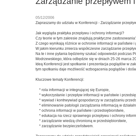
Zarządzanie przepływem i 
05/12/2006
Zapraszamy do udziału w Konferencji - Zarządzanie przepływem
Jak wygląda praktyka przepływu i ochrony informacji?
Czy teorie w tym zakresie znajdują praktyczne zastosowania
Z czego wynikają różnice w ochronie informacji w państwie i
W jakim kierunku zmierza współczesne zarządzanie przepływ
Na te i inne pytania będziemy szukać odpowiedzi podczas P
Modrzewskiego, która odbędzie się w dniach 25-26 marca 20
Ideą Konferencji jest spotkanie i prezentacja poglądów w za
tym spotkaniu daje możliwość wzbogacenia poglądów i dośw
Kluczowe tematy Konferencji:
* rola informacji w integrującej się Europie,
* wykorzystanie i przepływ informacji w państwie i przedsię
* wywiad i kontrwywiad gospodarczy w zarządzaniu przeds
* eliminowanie patologii zarządzania informacją w działalno
* ochrona informacji w państwie i przedsiębiorstwie,
* edukacja na rzecz sprawnego przepływu i ochrony informa
* zarządzanie wiedzą chronioną w przedsiębiorstwie,
* zarządzanie bezpieczeństwem.