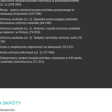
Zagrożenia bezpieczeństwa informacji w przedsiębiorstwie
(cz. 1)
(109 260)
Winda - ważny element bezpieczeństwa pożarowego w
ewakuacji budynków
(105 596)
Ochrona osobista (cz. 2). Zjawiska wymuszające potrzebę
stosowania ochrony osobistej
(84 046)
Ochrona osobista (cz. 1). Historia i rozwój ochrony osobistej
na świecie i w Polsce
(79 659)
Ochrona osobista (cz. 3). Taktyka i technika ochrony osób
(76
716)
Drzwi o zwiększonej odporności na włamanie
(76 515)
Teoria ochrony informacji (cz. 1)
(75 456)
Zintegrowany system bezpieczeństwa człowieka w XXI wieku
- piramida równoboczna
(72 321)
A SKRÓTY
Aktualności