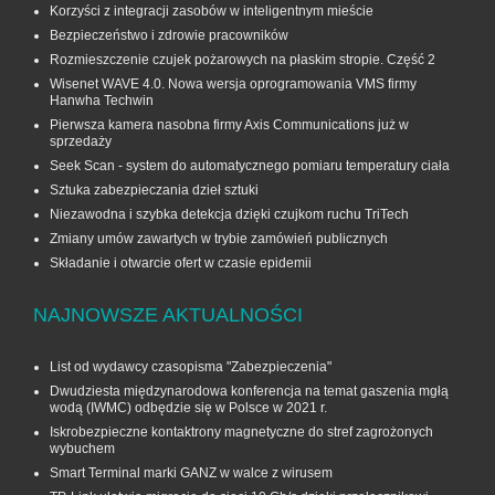
Korzyści z integracji zasobów w inteligentnym mieście
Bezpieczeństwo i zdrowie pracowników
Rozmieszczenie czujek pożarowych na płaskim stropie. Część 2
Wisenet WAVE 4.0. Nowa wersja oprogramowania VMS firmy
Hanwha Techwin
Pierwsza kamera nasobna firmy Axis Communications już w
sprzedaży
Seek Scan - system do automatycznego pomiaru temperatury ciała
Sztuka zabezpieczania dzieł sztuki
Niezawodna i szybka detekcja dzięki czujkom ruchu TriTech
Zmiany umów zawartych w trybie zamówień publicznych
Składanie i otwarcie ofert w czasie epidemii
NAJNOWSZE AKTUALNOŚCI
List od wydawcy czasopisma "Zabezpieczenia"
Dwudziesta międzynarodowa konferencja na temat gaszenia mgłą
wodą (IWMC) odbędzie się w Polsce w 2021 r.
Iskrobezpieczne kontaktrony magnetyczne do stref zagrożonych
wybuchem
Smart Terminal marki GANZ w walce z wirusem