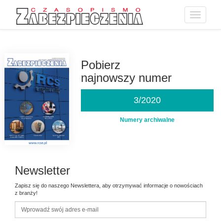
Toggle
navigatio
Przejdź
do
treści
Pobierz
najnowszy numer
3/2020
Numery archiwalne
Newsletter
Zapisz się do naszego Newslettera, aby otrzymywać informacje o nowościach
z branży!