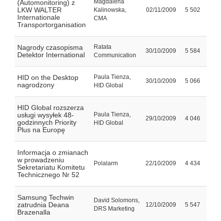
Magdalena
(Automonitoring) z
LKW WALTER
Kalinowska,
02/11/2009
5 502
Internationale
CMA
Transportorganisation
Nagrody czasopisma
Ratata
30/10/2009
5 584
Detektor International
Communication
HID on the Desktop
Paula Tienza,
30/10/2009
5 066
nagrodzony
HID Global
HID Global rozszerza
usługi wysyłek 48-
Paula Tienza,
29/10/2009
4 046
godzinnych Priority
HID Global
Plus na Europę
Informacja o zmianach
w prowadzeniu
Polalarm
22/10/2009
4 434
Sekretariatu Komitetu
Technicznego Nr 52
Samsung Techwin
David Solomons,
zatrudnia Deana
12/10/2009
5 547
DRS Marketing
Brazenalla