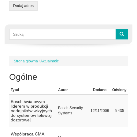
Dodaj adres
Formularz
wyszukiwania
Szukaj
Strona główna
/
Aktualności
Jesteś
tutaj
Ogólne
Tytuł
Autor
Dodano
Odsłony
Bosch światowym
liderem w produkcji
Bosch Security
nadajników wizyjnych
12/11/2009
5 435
Systems
do systemów telewizji
dozorowej
Współpraca CMA