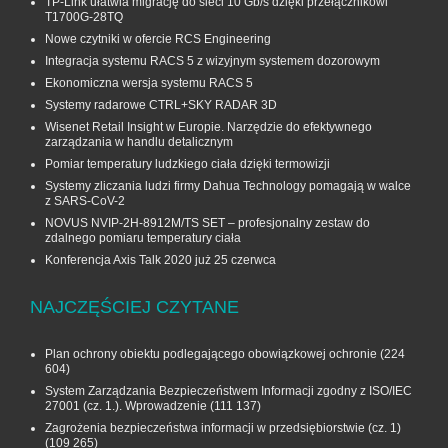
TP-Link ułatwia migrację do sieci 10 Gb/s dzięki przełącznikowi
T1700G‑28TQ
Nowe czytniki w ofercie RCS Engineering
Integracja systemu RACS 5 z wizyjnym systemem dozorowym
Ekonomiczna wersja systemu RACS 5
Systemy radarowe CTRL+SKY RADAR 3D
Wisenet Retail Insight w Europie. Narzędzie do efektywnego
zarządzania w handlu detalicznym
Pomiar temperatury ludzkiego ciała dzięki termowizji
Systemy zliczania ludzi firmy Dahua Technology pomagają w walce
z SARS-CoV-2
NOVUS NVIP-2H-8912M/TS SET – profesjonalny zestaw do
zdalnego pomiaru temperatury ciała
Konferencja Axis Talk 2020 już 25 czerwca
NAJCZĘŚCIEJ CZYTANE
Plan ochrony obiektu podlegającego obowiązkowej ochronie
(224
604)
System Zarządzania Bezpieczeństwem Informacji zgodny z ISO/IEC
27001 (cz. 1.). Wprowadzenie
(111 137)
Zagrożenia bezpieczeństwa informacji w przedsiębiorstwie (cz. 1)
(109 265)