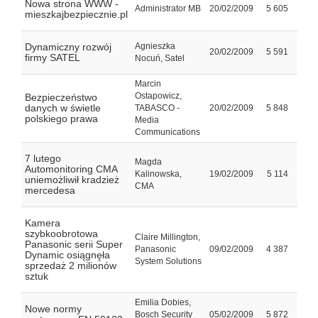
Nowa strona WWW -
Administrator MB
20/02/2009
5 605
mieszkajbezpiecznie.pl
Dynamiczny rozwój
Agnieszka
20/02/2009
5 591
firmy SATEL
Nocuń, Satel
Marcin
Ostapowicz,
Bezpieczeństwo
danych w świetle
TABASCO -
20/02/2009
5 848
polskiego prawa
Media
Communications
7 lutego
Magda
Automonitoring CMA
Kalinowska,
19/02/2009
5 114
uniemożliwił kradzież
CMA
mercedesa
Kamera
szybkoobrotowa
Claire Millington,
Panasonic serii Super
Panasonic
09/02/2009
4 387
Dynamic osiągnęła
System Solutions
sprzedaż 2 milionów
sztuk
Emilia Dobies,
Nowe normy
Bosch Security
05/02/2009
5 872