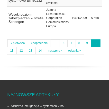
systemowe EN 50132
Systems
Joanna
Lewandowska,
Wysoki poziom
zabezpieczeń w strefie
Corporation
19/01/2009
5 568
Schengen
Communications,
Europa
« pierwsza
‹ poprzednia
…
6
7
8
9
10
11
12
13
14
następna ›
ostatnia »
NAJNOWSZE ARTYKUŁY
Sztuczna inteligencja w systemach VMS