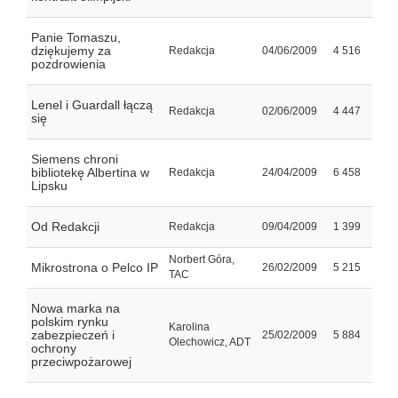
Panie Tomaszu,
dziękujemy za
Redakcja
04/06/2009
4 516
pozdrowienia
Lenel i Guardall łączą
Redakcja
02/06/2009
4 447
się
Siemens chroni
bibliotekę Albertina w
Redakcja
24/04/2009
6 458
Lipsku
Od Redakcji
Redakcja
09/04/2009
1 399
Norbert Góra,
Mikrostrona o Pelco IP
26/02/2009
5 215
TAC
Nowa marka na
polskim rynku
Karolina
zabezpieczeń i
25/02/2009
5 884
Olechowicz, ADT
ochrony
przeciwpożarowej