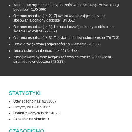
Winda - ważny element bezpieczeństwa pożarowego w ewakuacji
budynków
(105 606)
Ochrona osobista (cz. 2). Zjawiska wymuszające potrzebę
stosowania ochrony osobistej
(84 051)
Ochrona osobista (cz. 1). Historia i rozwój ochrony osobistej na
świecie i w Polsce
(79 669)
Ochrona osobista (cz. 3). Taktyka i technika ochrony osób
(76 723)
Drzwi o zwiększonej odporności na włamanie
(76 527)
Teoria ochrony informacji (cz. 1)
(75 473)
Zintegrowany system bezpieczeństwa człowieka w XXI wieku -
piramida równoboczna
(72 328)
STATYSTYKI
Odwiedzono nas: 9252087
Liczymy od 01/07/2007
Opublikowanych treści: 4075
Aktualnie na stronie:
9
CZASOPISMO