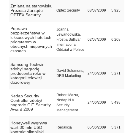
Zmiana na stanowisku
Prezesa Zarządu
Optex Security
08/07/2009
5 925
OPTEX Security
Poprawa
Joanna
bezpieczeństwa w
Lewandowska,
luksusowych hotelach
Frost & Sullivan
02/07/2009
6 208
priorytetem w
International
obecnych niepewnych
Oddział w Polsce
czasach
Samsung Techwin
zdobył nagrodę
David Solomons,
producenta roku w
24/06/2009
5 271
DRS Marketing
kategorii telewizji
dozorowej
Robert Mazur,
Nedap Security
Controller zdobył
Nedap N.V.
24/06/2009
5 498
nagrodę GIT Security
Security
Award 2009
Management
Honeywell wygrywa
wart 30 mln USD
Redakcja
05/06/2009
5 371
kontrakt olimpijski