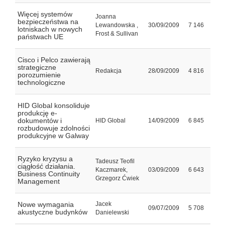
Więcej systemów
Joanna
bezpieczeństwa na
Lewandowska ,
30/09/2009
7 146
lotniskach w nowych
Frost & Sullivan
państwach UE
Cisco i Pelco zawierają
strategiczne
Redakcja
28/09/2009
4 816
porozumienie
technologiczne
HID Global konsoliduje
produkcję e-
dokumentów i
HID Global
14/09/2009
6 845
rozbudowuje zdolności
produkcyjne w Galway
Ryzyko kryzysu a
Tadeusz Teofil
ciągłość działania.
Kaczmarek,
03/09/2009
6 643
Business Continuity
Grzegorz Ćwiek
Management
Nowe wymagania
Jacek
09/07/2009
5 708
akustyczne budynków
Danielewski