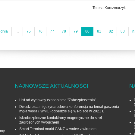
Teresa Karczmarzyk
ednia
…
75
76
77
78
79
80
81
82
83
n
NAJNOWSZE AKTUALNOŚCI
N
List od wydawcy czasopisma "Zabezpieczenia"
Dwudziesta międzynarodowa konferencja na temat gaszenia
mgłą wodą (IWMC) odbędzie się w Polsce w 2021 r.
Iskrobezpieczne kontaktrony magnetyczne do stref
zagrożonych wybuchem
Smart Terminal marki GANZ w walce z wirusem
rmy