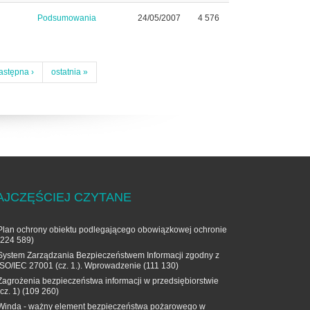
Podsumowania
24/05/2007
4 576
astępna ›
ostatnia »
AJCZĘŚCIEJ CZYTANE
Plan ochrony obiektu podlegającego obowiązkowej ochronie
(224 589)
System Zarządzania Bezpieczeństwem Informacji zgodny z
ISO/IEC 27001 (cz. 1.). Wprowadzenie
(111 130)
Zagrożenia bezpieczeństwa informacji w przedsiębiorstwie
(cz. 1)
(109 260)
Winda - ważny element bezpieczeństwa pożarowego w