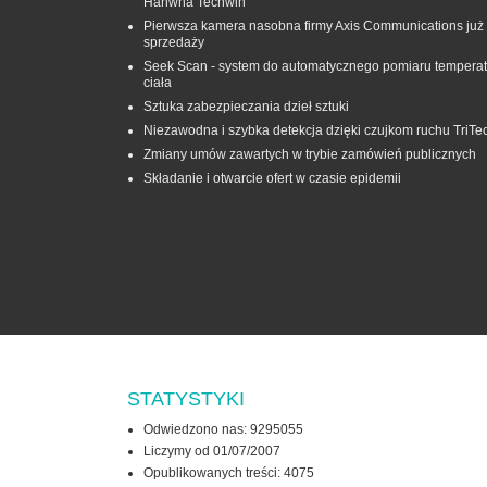
Hanwha Techwin
Pierwsza kamera nasobna firmy Axis Communications już
sprzedaży
Seek Scan - system do automatycznego pomiaru temperat
ciała
Sztuka zabezpieczania dzieł sztuki
Niezawodna i szybka detekcja dzięki czujkom ruchu TriTe
Zmiany umów zawartych w trybie zamówień publicznych
Składanie i otwarcie ofert w czasie epidemii
STATYSTYKI
Odwiedzono nas: 9295055
Liczymy od 01/07/2007
Opublikowanych treści: 4075