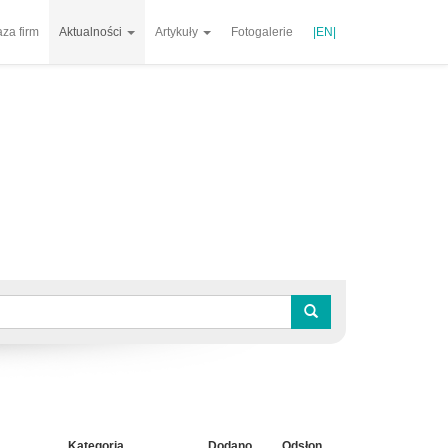
za firm
Aktualności
Artykuły
Fotogalerie
|EN|
Kategoria
Dodano
Odsłon