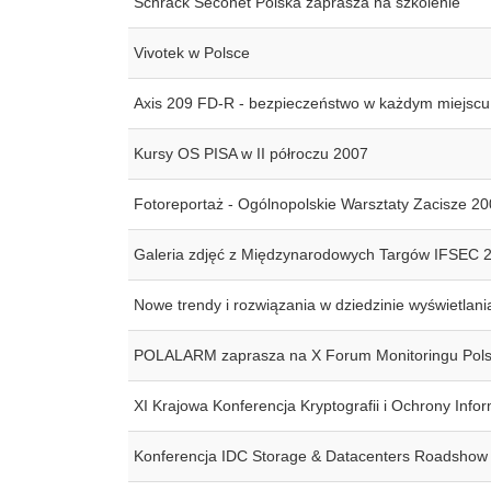
Schrack Seconet Polska zaprasza na szkolenie
Vivotek w Polsce
Axis 209 FD-R - bezpieczeństwo w każdym miejscu
Kursy OS PISA w II półroczu 2007
Fotoreportaż - Ogólnopolskie Warsztaty Zacisze 2
Galeria zdjęć z Międzynarodowych Targów IFSEC 
Nowe trendy i rozwiązania w dziedzinie wyświetlani
POLALARM zaprasza na X Forum Monitoringu Pols
XI Krajowa Konferencja Kryptografii i Ochrony Inf
Konferencja IDC Storage & Datacenters Roadshow