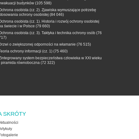
ewakuacji budynków
(105 598)
Ochrona osobista (cz. 2). Zjawiska wymuszające potrzebę
stosowania ochrony osobistej
(84 046)
Ochrona osobista (cz. 1). Historia i rozwój ochrony osobistej
na świecie i w Polsce
(79 660)
Ochrona osobista (cz. 3). Taktyka i technika ochrony osób
(76
717)
Drzwi o zwiększonej odporności na włamanie
(76 515)
Teoria ochrony informacji (cz. 1)
(75 460)
Zintegrowany system bezpieczeństwa człowieka w XXI wieku
- piramida równoboczna
(72 322)
A SKRÓTY
Aktualności
Artykuły
Fotogalerie