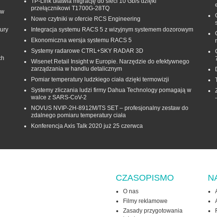
TP-Link ułatwia migrację do sieci 10 Gb/s dzięki
przełącznikowi T1700G‑28TQ
 w
Nowe czytniki w ofercie RCS Engineering
ury
Integracja systemu RACS 5 z wizyjnym systemem dozorowym
Ekonomiczna wersja systemu RACS 5
Systemy radarowe CTRL+SKY RADAR 3D
ch
Wisenet Retail Insight w Europie. Narzędzie do efektywnego
zarządzania w handlu detalicznym
Pomiar temperatury ludzkiego ciała dzięki termowizji
Systemy zliczania ludzi firmy Dahua Technology pomagają w
walce z SARS-CoV-2
NOVUS NVIP-2H-8912M/TS SET – profesjonalny zestaw do
zdalnego pomiaru temperatury ciała
Konferencja Axis Talk 2020 już 25 czerwca
CZASOPISMO
N
O nas
Filmy reklamowe
Zasady przygotowania