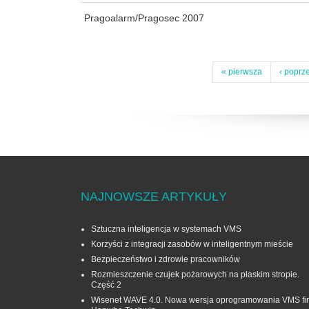
Pragoalarm/Pragosec 2007
« pierwsza
‹ poprz
NAJNOWSZE ARTYKUŁY
Sztuczna inteligencja w systemach VMS
Korzyści z integracji zasobów w inteligentnym mieście
Bezpieczeństwo i zdrowie pracowników
Rozmieszczenie czujek pożarowych na płaskim stropie.
Część 2
Wisenet WAVE 4.0. Nowa wersja oprogramowania VMS fi