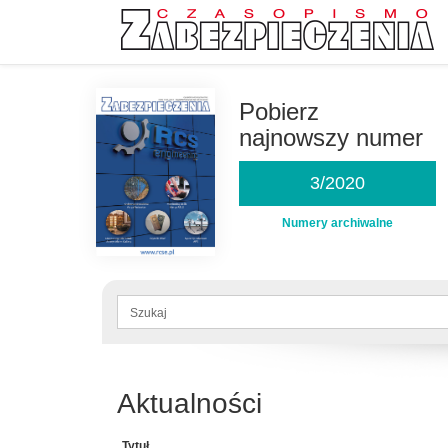
Przejdź
do
Pobierz
treści
najnowszy numer
3/2020
Numery archiwalne
Formularz
wyszukiwania
Szukaj
Aktualności
Tytuł