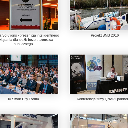
 Solutions - prezentcja inteligentnego
Projekt BMS 2016
wiązania dla służb bezpieczeństwa
publicznego
IV Smart City Forum
Konferencja firmy QNAP i partne