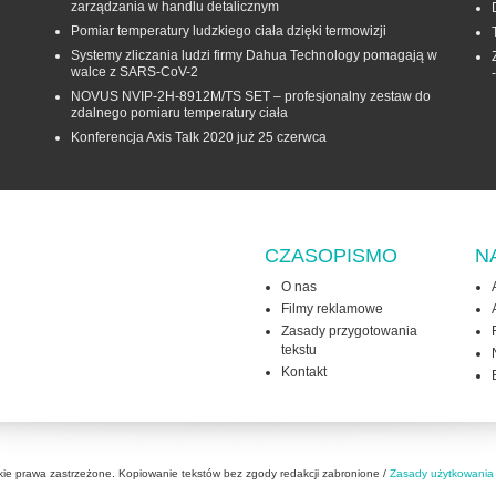
zarządzania w handlu detalicznym
Pomiar temperatury ludzkiego ciała dzięki termowizji
Systemy zliczania ludzi firmy Dahua Technology pomagają w
walce z SARS-CoV-2
NOVUS NVIP-2H-8912M/TS SET – profesjonalny zestaw do
zdalnego pomiaru temperatury ciała
Konferencja Axis Talk 2020 już 25 czerwca
CZASOPISMO
N
O nas
Filmy reklamowe
Zasady przygotowania
tekstu
Kontakt
kie prawa zastrzeżone. Kopiowanie tekstów bez zgody redakcji zabronione /
Zasady użytkowania 