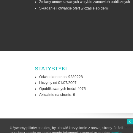
Zmiany umów zawartych w trybie zamówień publicznych
Składanie i otwarcie ofert w czasie epidemii
STATYSTYKI
Odwiedzono nas: 9289228
Liczymy od 01/07/2007
Opublikowanych treści: 4075
Aktualnie na stronie:
6
x
Wszel
Używamy plików cookies, by ułatwić korzystanie z naszej strony. Jeżeli