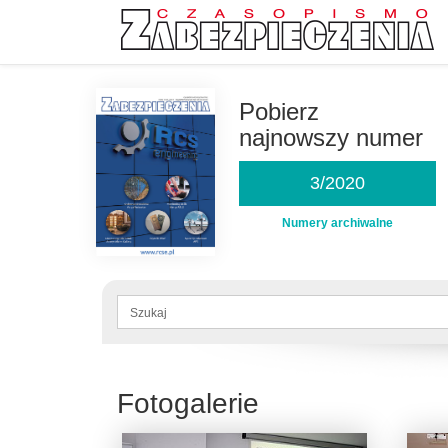
Przejdź
do
Pobierz
treści
najnowszy numer
3/2020
Numery archiwalne
Formularz
wyszukiwania
Szukaj
Fotogalerie