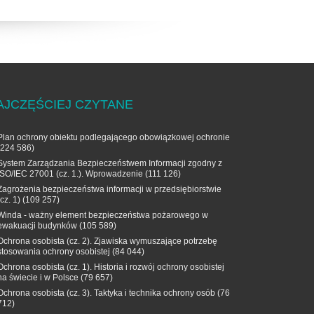
AJCZĘŚCIEJ CZYTANE
Plan ochrony obiektu podlegającego obowiązkowej ochronie
(224 586)
System Zarządzania Bezpieczeństwem Informacji zgodny z
ISO/IEC 27001 (cz. 1.). Wprowadzenie
(111 126)
Zagrożenia bezpieczeństwa informacji w przedsiębiorstwie
(cz. 1)
(109 257)
Winda - ważny element bezpieczeństwa pożarowego w
ewakuacji budynków
(105 589)
Ochrona osobista (cz. 2). Zjawiska wymuszające potrzebę
stosowania ochrony osobistej
(84 044)
Ochrona osobista (cz. 1). Historia i rozwój ochrony osobistej
na świecie i w Polsce
(79 657)
Ochrona osobista (cz. 3). Taktyka i technika ochrony osób
(76
712)