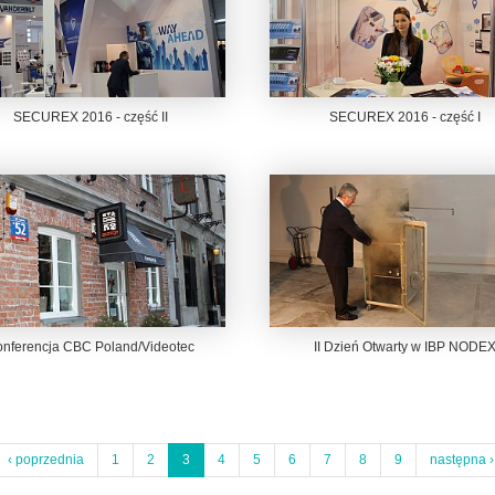
SECUREX 2016 - część II
SECUREX 2016 - część I
nferencja CBC Poland/Videotec
II Dzień Otwarty w IBP NODE
‹ poprzednia
1
2
3
4
5
6
7
8
9
następna ›