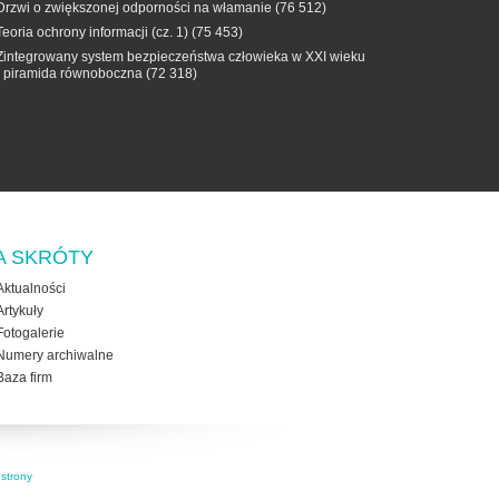
Drzwi o zwiększonej odporności na włamanie
(76 512)
Teoria ochrony informacji (cz. 1)
(75 453)
Zintegrowany system bezpieczeństwa człowieka w XXI wieku
- piramida równoboczna
(72 318)
A SKRÓTY
Aktualności
Artykuły
Fotogalerie
Numery archiwalne
Baza firm
strony