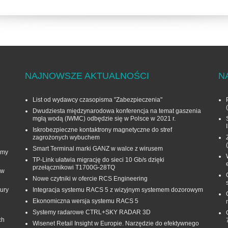
NAJNOWSZE AKTUALNOŚCI
N
List od wydawcy czasopisma "Zabezpieczenia"
Dwudziesta międzynarodowa konferencja na temat gaszenia
mgłą wodą (IWMC) odbędzie się w Polsce w 2021 r.
Iskrobezpieczne kontaktrony magnetyczne do stref
zagrożonych wybuchem
Smart Terminal marki GANZ w walce z wirusem
rmy
TP-Link ułatwia migrację do sieci 10 Gb/s dzięki
przełącznikowi T1700G‑28TQ
 w
Nowe czytniki w ofercie RCS Engineering
ury
Integracja systemu RACS 5 z wizyjnym systemem dozorowym
Ekonomiczna wersja systemu RACS 5
Systemy radarowe CTRL+SKY RADAR 3D
ch
Wisenet Retail Insight w Europie. Narzędzie do efektywnego