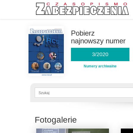
Przejdź
do
Pobierz
treści
najnowszy numer
3/2020
Numery archiwalne
Formularz
wyszukiwania
Szukaj
Fotogalerie