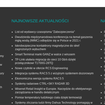
NAJNOWSZE AKTUALNOŚCI
N
List od wydawcy czasopisma "Zabezpieczenia"
Dwudziesta międzynarodowa konferencja na temat gaszenia
mgłą wodą (IWMC) odbędzie się w Polsce w 2021 r.
Iskrobezpieczne kontaktrony magnetyczne do stref
zagrożonych wybuchem
Smart Terminal marki GANZ w walce z wirusem
rmy
TP-Link ułatwia migrację do sieci 10 Gb/s dzięki
przełącznikowi T1700G‑28TQ
 w
Nowe czytniki w ofercie RCS Engineering
ury
Integracja systemu RACS 5 z wizyjnym systemem dozorowym
Ekonomiczna wersja systemu RACS 5
Systemy radarowe CTRL+SKY RADAR 3D
ch
Wisenet Retail Insight w Europie. Narzędzie do efektywnego
zarządzania w handlu detalicznym
Pomiar temperatury ludzkiego ciała dzięki termowizji
Systemy zliczania ludzi firmy Dahua Technology pomagają w