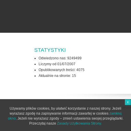
STATYSTYKI
Odwiedzono nas: 9249499
Liczymy od 01/07/2007
Opublikowanych treści: 4075
Aktualnie na stronie:
15
x
Wszel
Używamy plików cookies, by ułatwić korzystanie z naszej strony. Jeżeli
wyrażasz zgodę na zapisywanie informacji zawartej w cookies
zamknij
okno
. Jeżeli nie wyrażasz zgody – zmień ustawienia swojej przeglądarki.
Przeczytaj nasze
Zasady Użytkowania Strony.