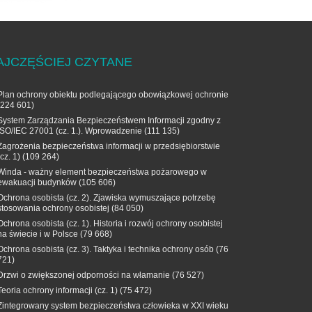
AJCZĘŚCIEJ CZYTANE
Plan ochrony obiektu podlegającego obowiązkowej ochronie
(224 601)
System Zarządzania Bezpieczeństwem Informacji zgodny z
ISO/IEC 27001 (cz. 1.). Wprowadzenie
(111 135)
Zagrożenia bezpieczeństwa informacji w przedsiębiorstwie
(cz. 1)
(109 264)
Winda - ważny element bezpieczeństwa pożarowego w
ewakuacji budynków
(105 606)
Ochrona osobista (cz. 2). Zjawiska wymuszające potrzebę
stosowania ochrony osobistej
(84 050)
Ochrona osobista (cz. 1). Historia i rozwój ochrony osobistej
na świecie i w Polsce
(79 668)
Ochrona osobista (cz. 3). Taktyka i technika ochrony osób
(76
721)
Drzwi o zwiększonej odporności na włamanie
(76 527)
Teoria ochrony informacji (cz. 1)
(75 472)
Zintegrowany system bezpieczeństwa człowieka w XXI wieku