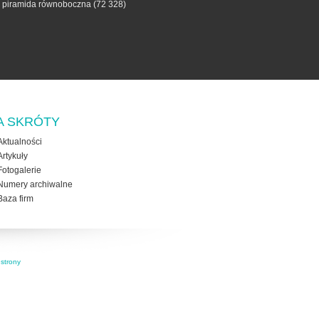
- piramida równoboczna
(72 328)
A SKRÓTY
Aktualności
Artykuły
Fotogalerie
Numery archiwalne
Baza firm
strony