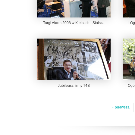
Targi Alarm 2008 w Kielcach - Stoiska
II O
Jubileusz firmy T4B
Ogól
« pierwsza