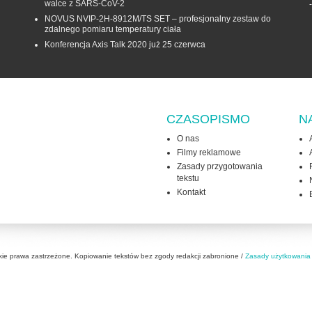
walce z SARS-CoV-2
NOVUS NVIP-2H-8912M/TS SET – profesjonalny zestaw do
zdalnego pomiaru temperatury ciała
Konferencja Axis Talk 2020 już 25 czerwca
CZASOPISMO
N
O nas
Filmy reklamowe
Zasady przygotowania
tekstu
Kontakt
kie prawa zastrzeżone. Kopiowanie tekstów bez zgody redakcji zabronione /
Zasady użytkowania 