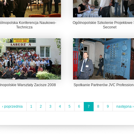
gólnopolska Konferencja Naukowo-
Ogólnopolskie Szkolenie Projektowe
Technicza
Seconet
nopolskie Warsztaty Zacisze 2008
Spotkanie Partnerów JVC Profession
‹ poprzednia
1
2
3
4
5
6
7
8
9
następna ›