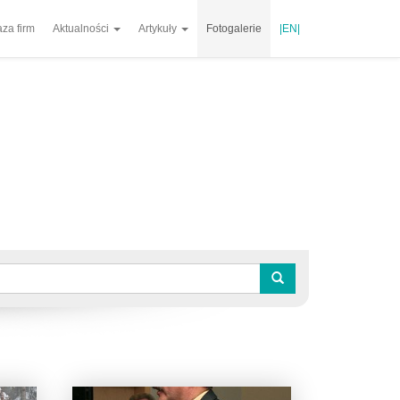
za firm
Aktualności
Artykuły
Fotogalerie
|EN|