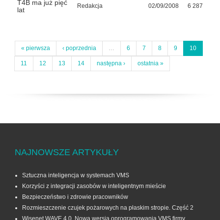
T4B ma już pięć
Redakcja
02/09/2008
6 287
lat
« pierwsza
‹ poprzednia
…
6
7
8
9
10
11
12
13
14
następna ›
ostatnia »
NAJNOWSZE ARTYKUŁY
Sztuczna inteligencja w systemach VMS
Korzyści z integracji zasobów w inteligentnym mieście
Bezpieczeństwo i zdrowie pracowników
Rozmieszczenie czujek pożarowych na płaskim stropie. Część 2
Wisenet WAVE 4.0. Nowa wersja oprogramowania VMS firmy