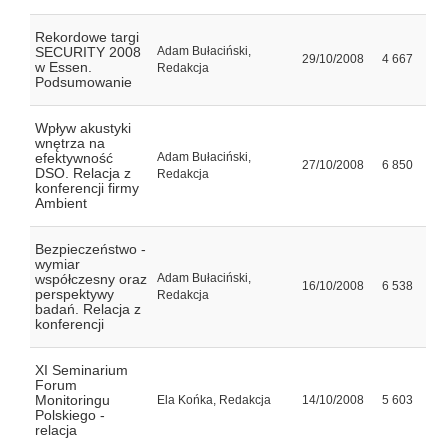
Rekordowe targi
SECURITY 2008
Adam Bułaciński,
29/10/2008
4 667
w Essen.
Redakcja
Podsumowanie
Wpływ akustyki
wnętrza na
efektywność
Adam Bułaciński,
27/10/2008
6 850
DSO. Relacja z
Redakcja
konferencji firmy
Ambient
Bezpieczeństwo -
wymiar
współczesny oraz
Adam Bułaciński,
16/10/2008
6 538
perspektywy
Redakcja
badań. Relacja z
konferencji
XI Seminarium
Forum
Monitoringu
Ela Końka, Redakcja
14/10/2008
5 603
Polskiego -
relacja