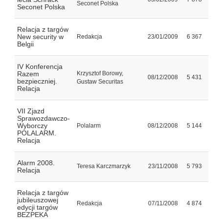
Seconet Polska
Seconet Polska
Relacja z targów
New security w
Redakcja
23/01/2009
6 367
Belgii
IV Konferencja
Razem
Krzysztof Borowy,
08/12/2008
5 431
bezpieczniej.
Gustaw Securitas
Relacja
VII Zjazd
Sprawozdawczo-
Wyborczy
Polalarm
08/12/2008
5 144
POLALARM.
Relacja
Alarm 2008.
Teresa Karczmarzyk
23/11/2008
5 793
Relacja
Relacja z targów
jubileuszowej
Redakcja
07/11/2008
4 874
edycji targów
BEZPEKA