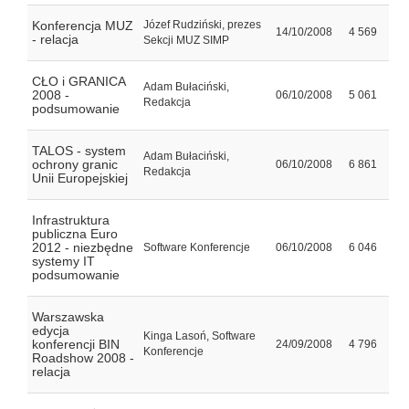
Konferencja MUZ
Józef Rudziński, prezes
14/10/2008
4 569
- relacja
Sekcji MUZ SIMP
CŁO i GRANICA
Adam Bułaciński,
2008 -
06/10/2008
5 061
Redakcja
podsumowanie
TALOS - system
Adam Bułaciński,
ochrony granic
06/10/2008
6 861
Redakcja
Unii Europejskiej
Infrastruktura
publiczna Euro
2012 - niezbędne
Software Konferencje
06/10/2008
6 046
systemy IT
podsumowanie
Warszawska
edycja
Kinga Lasoń, Software
konferencji BIN
24/09/2008
4 796
Konferencje
Roadshow 2008 -
relacja