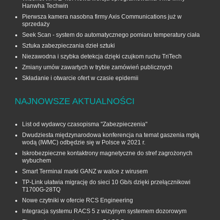
Hanwha Techwin
Pierwsza kamera nasobna firmy Axis Communications już w
sprzedaży
Seek Scan - system do automatycznego pomiaru temperatury ciała
Sztuka zabezpieczania dzieł sztuki
Niezawodna i szybka detekcja dzięki czujkom ruchu TriTech
Zmiany umów zawartych w trybie zamówień publicznych
Składanie i otwarcie ofert w czasie epidemii
NAJNOWSZE AKTUALNOŚCI
List od wydawcy czasopisma "Zabezpieczenia"
Dwudziesta międzynarodowa konferencja na temat gaszenia mgłą
wodą (IWMC) odbędzie się w Polsce w 2021 r.
Iskrobezpieczne kontaktrony magnetyczne do stref zagrożonych
wybuchem
Smart Terminal marki GANZ w walce z wirusem
TP-Link ułatwia migrację do sieci 10 Gb/s dzięki przełącznikowi
T1700G‑28TQ
Nowe czytniki w ofercie RCS Engineering
Integracja systemu RACS 5 z wizyjnym systemem dozorowym