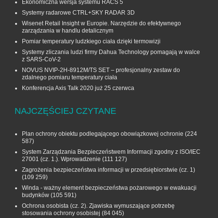
Ekonomiczna wersja systemu RACS 5
Systemy radarowe CTRL+SKY RADAR 3D
Wisenet Retail Insight w Europie. Narzędzie do efektywnego
zarządzania w handlu detalicznym
Pomiar temperatury ludzkiego ciała dzięki termowizji
Systemy zliczania ludzi firmy Dahua Technology pomagają w walce
z SARS-CoV-2
NOVUS NVIP-2H-8912M/TS SET – profesjonalny zestaw do
zdalnego pomiaru temperatury ciała
Konferencja Axis Talk 2020 już 25 czerwca
NAJCZĘŚCIEJ CZYTANE
Plan ochrony obiektu podlegającego obowiązkowej ochronie
(224
587)
System Zarządzania Bezpieczeństwem Informacji zgodny z ISO/IEC
27001 (cz. 1.). Wprowadzenie
(111 127)
Zagrożenia bezpieczeństwa informacji w przedsiębiorstwie (cz. 1)
(109 259)
Winda - ważny element bezpieczeństwa pożarowego w ewakuacji
budynków
(105 591)
Ochrona osobista (cz. 2). Zjawiska wymuszające potrzebę
stosowania ochrony osobistej
(84 045)