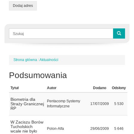
Dodaj adres
Formularz
wyszukiwania
Szukaj
Strona główna
/
Aktualności
Jesteś
tutaj
Podsumowania
Tytuł
Autor
Dodano
Odsłony
Biometria dla
Pentacomp Systemy
Straży Granicznej
17/07/2009
5 530
Informatyczne
RP
W Zaciszu Borów
Tucholskich
Polon-Alfa
29/06/2009
5 646
wcale nie było