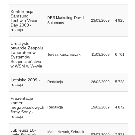
Konferencja
Samsung
DRS Marketing, David
Techwin Vision
23/03/2009
4 925
Solomons
Day 2009 -
relacja
Uroczyste
otwarcie Zespołu
Laboratoriów
Teresa Karczmarzyk
11/03/2009
6 761
Systemów
Bezpieczeństwa
w WSM w W-wie
Lotnisko 2009 -
Redakcja
26/02/2009
5 728
relacja
Prezentacja
kamer
megapikselowych
Redakcja
19/02/2009
4 872
firmy Sony -
relacja
Jubileusz 10-
Marta Nowak, Schrack
lecia Schrack
03/02/2009
7 878