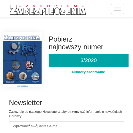
Toggle
navigatio
Przejdź
do
treści
Pobierz
najnowszy numer
3/2020
Numery archiwalne
Newsletter
Zapisz się do naszego Newslettera, aby otrzymywać informacje o nowościach
z branży!