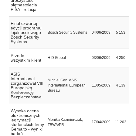
uroczystość
piętnastolecia
PISA - relacja
Finał czwartej
edycji programu
lojalnościowego
Bosch Security Systems
04/06/2009
5 153
Bosch Security
Systems
Przede
HID Global
03/06/2009
4 250
wszystkim klient
ASIS
International
Michiel Gen, ASIS
zorganizował VIII
International European
11/05/2009
4 139
Europejską
Bureau
Konferencję
Bezpieczeństwa
Wysoka ocena
elektronicznych
legitymacji
Monika Kaźmierczak,
17/04/2009
11 202
studenckich firmy
TBWA\PR
Gemalto - wyniki
badań