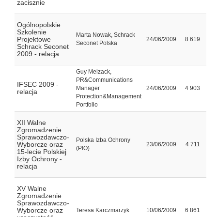
zacisznie
Ogólnopolskie
Szkolenie
Marta Nowak, Schrack
Projektowe
24/06/2009
8 619
Seconet Polska
Schrack Seconet
2009 - relacja
Guy Melzack,
PR&Communications
IFSEC 2009 -
Manager
24/06/2009
4 903
relacja
Protection&Management
Portfolio
XII Walne
Zgromadzenie
Sprawozdawczo-
Polska Izba Ochrony
Wyborcze oraz
23/06/2009
4 711
(PIO)
15-lecie Polskiej
Izby Ochrony -
relacja
XV Walne
Zgromadzenie
Sprawozdawczo-
Wyborcze oraz
Teresa Karczmarzyk
10/06/2009
6 861