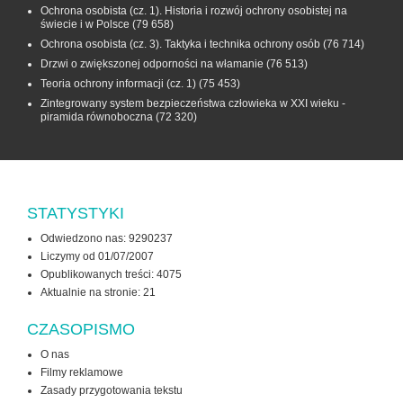
Ochrona osobista (cz. 1). Historia i rozwój ochrony osobistej na
świecie i w Polsce
(79 658)
Ochrona osobista (cz. 3). Taktyka i technika ochrony osób
(76 714)
Drzwi o zwiększonej odporności na włamanie
(76 513)
Teoria ochrony informacji (cz. 1)
(75 453)
Zintegrowany system bezpieczeństwa człowieka w XXI wieku -
piramida równoboczna
(72 320)
STATYSTYKI
Odwiedzono nas: 9290237
Liczymy od 01/07/2007
Opublikowanych treści: 4075
Aktualnie na stronie:
21
CZASOPISMO
O nas
Filmy reklamowe
Zasady przygotowania tekstu