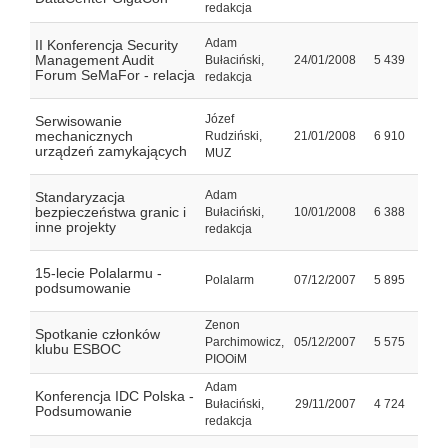
redakcja
Adam
II Konferencja Security
Management Audit
Bułaciński,
24/01/2008
5 439
Forum SeMaFor - relacja
redakcja
Józef
Serwisowanie
mechanicznych
Rudziński,
21/01/2008
6 910
urządzeń zamykających
MUZ
Adam
Standaryzacja
bezpieczeństwa granic i
Bułaciński,
10/01/2008
6 388
inne projekty
redakcja
15-lecie Polalarmu -
Polalarm
07/12/2007
5 895
podsumowanie
Zenon
Spotkanie członków
Parchimowicz,
05/12/2007
5 575
klubu ESBOC
PIOOiM
Adam
Konferencja IDC Polska -
Bułaciński,
29/11/2007
4 724
Podsumowanie
redakcja