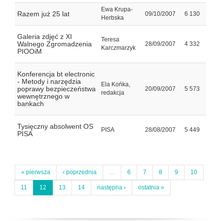
Ewa Krupa-
Razem już 25 lat
09/10/2007
6 130
Herbska
Galeria zdjęć z XI
Teresa
Walnego Zgromadzenia
28/09/2007
4 332
Karczmarzyk
PIOOiM
Konferencja bt electronic
- Metody i narzędzia
Ela Końka,
poprawy bezpieczeństwa
20/09/2007
5 573
redakcja
wewnętrznego w
bankach
Tysięczny absolwent OS
PISA
28/08/2007
5 449
PISA
« pierwsza
‹ poprzednia
…
6
7
8
9
10
11
12
13
14
następna ›
ostatnia »