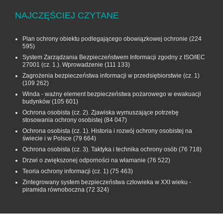
NAJCZĘŚCIEJ CZYTANE
Plan ochrony obiektu podlegającego obowiązkowej ochronie
(224
595)
System Zarządzania Bezpieczeństwem Informacji zgodny z ISO/IEC
27001 (cz. 1.). Wprowadzenie
(111 133)
Zagrożenia bezpieczeństwa informacji w przedsiębiorstwie (cz. 1)
(109 262)
Winda - ważny element bezpieczeństwa pożarowego w ewakuacji
budynków
(105 601)
Ochrona osobista (cz. 2). Zjawiska wymuszające potrzebę
stosowania ochrony osobistej
(84 047)
Ochrona osobista (cz. 1). Historia i rozwój ochrony osobistej na
świecie i w Polsce
(79 664)
Ochrona osobista (cz. 3). Taktyka i technika ochrony osób
(76 718)
Drzwi o zwiększonej odporności na włamanie
(76 522)
Teoria ochrony informacji (cz. 1)
(75 463)
Zintegrowany system bezpieczeństwa człowieka w XXI wieku -
piramida równoboczna
(72 324)