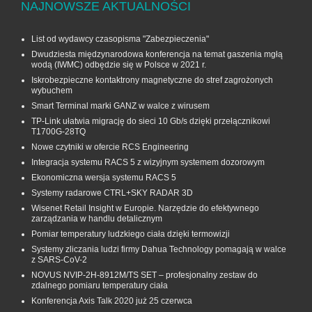
NAJNOWSZE AKTUALNOŚCI
List od wydawcy czasopisma "Zabezpieczenia"
Dwudziesta międzynarodowa konferencja na temat gaszenia mgłą
wodą (IWMC) odbędzie się w Polsce w 2021 r.
Iskrobezpieczne kontaktrony magnetyczne do stref zagrożonych
wybuchem
Smart Terminal marki GANZ w walce z wirusem
TP-Link ułatwia migrację do sieci 10 Gb/s dzięki przełącznikowi
T1700G‑28TQ
Nowe czytniki w ofercie RCS Engineering
Integracja systemu RACS 5 z wizyjnym systemem dozorowym
Ekonomiczna wersja systemu RACS 5
Systemy radarowe CTRL+SKY RADAR 3D
Wisenet Retail Insight w Europie. Narzędzie do efektywnego
zarządzania w handlu detalicznym
Pomiar temperatury ludzkiego ciała dzięki termowizji
Systemy zliczania ludzi firmy Dahua Technology pomagają w walce
z SARS-CoV-2
NOVUS NVIP-2H-8912M/TS SET – profesjonalny zestaw do
zdalnego pomiaru temperatury ciała
Konferencja Axis Talk 2020 już 25 czerwca