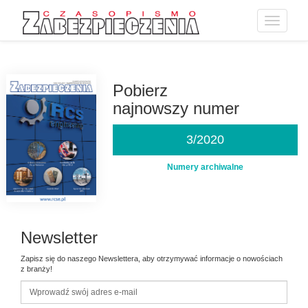
Toggle
navigatio
Przejdź
do
treści
Pobierz
najnowszy numer
3/2020
Numery archiwalne
Newsletter
Zapisz się do naszego Newslettera, aby otrzymywać informacje o nowościach
z branży!