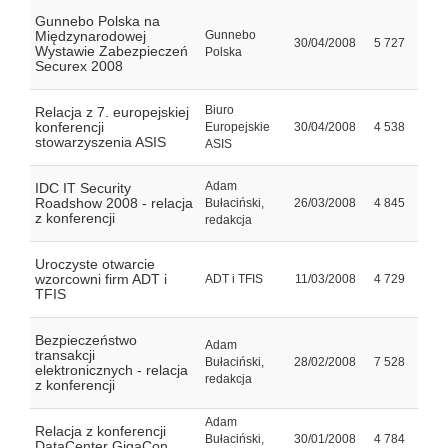
Gunnebo Polska na
Międzynarodowej
Gunnebo
30/04/2008
5 727
Wystawie Zabezpieczeń
Polska
Securex 2008
Biuro
Relacja z 7. europejskiej
konferencji
Europejskie
30/04/2008
4 538
stowarzyszenia ASIS
ASIS
Adam
IDC IT Security
Roadshow 2008 - relacja
Bułaciński,
26/03/2008
4 845
z konferencji
redakcja
Uroczyste otwarcie
wzorcowni firm ADT i
ADT i TFIS
11/03/2008
4 729
TFIS
Bezpieczeństwo
Adam
transakcji
Bułaciński,
28/02/2008
7 528
elektronicznych - relacja
redakcja
z konferencji
Adam
Relacja z konferencji
Bułaciński,
30/01/2008
4 784
DataCenter GigaCon