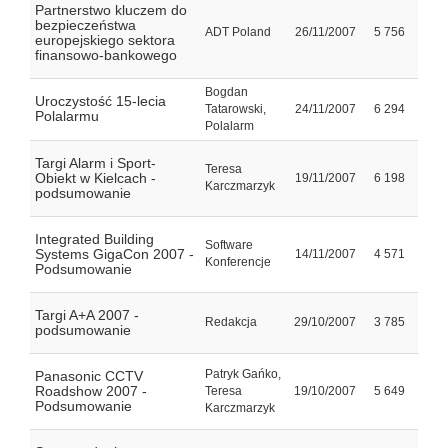
Partnerstwo kluczem do
bezpieczeństwa
ADT Poland
26/11/2007
5 756
europejskiego sektora
finansowo-bankowego
Bogdan
Uroczystość 15-lecia
Tatarowski,
24/11/2007
6 294
Polalarmu
Polalarm
Targi Alarm i Sport-
Teresa
Obiekt w Kielcach -
19/11/2007
6 198
Karczmarzyk
podsumowanie
Integrated Building
Software
Systems GigaCon 2007 -
14/11/2007
4 571
Konferencje
Podsumowanie
Targi A+A 2007 -
Redakcja
29/10/2007
3 785
podsumowanie
Patryk Gańko,
Panasonic CCTV
Roadshow 2007 -
Teresa
19/10/2007
5 649
Podsumowanie
Karczmarzyk