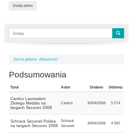
Dodaj adres
Formularz
wyszukiwania
Szukaj
Strona główna
/
Aktualności
Jesteś
tutaj
Podsumowania
Tytuł
Autor
Dodano
Odsłony
Cardco Laureatem
Złotego Medalu na
Cardco
30/04/2008
5 274
targach Securex 2008
Schrack Seconet Polska
Schrack
30/04/2008
4 582
na targach Securex 2008
Seconet