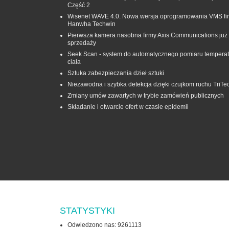
Część 2
Wisenet WAVE 4.0. Nowa wersja oprogramowania VMS fi
Hanwha Techwin
Pierwsza kamera nasobna firmy Axis Communications już
sprzedaży
Seek Scan - system do automatycznego pomiaru temperat
ciała
Sztuka zabezpieczania dzieł sztuki
Niezawodna i szybka detekcja dzięki czujkom ruchu TriTe
Zmiany umów zawartych w trybie zamówień publicznych
Składanie i otwarcie ofert w czasie epidemii
STATYSTYKI
Odwiedzono nas: 9261113