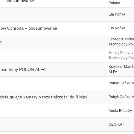
nd – podsumowanie
Poland
Ela Końka
wców Ochrona – podsumowanie
Ela Końka
Grzegorz Micha
h
Technology Po
Maciej Pietrza
Technology Po
Krzysztof Marc
rcie firmy POLON-ALFA
ALFA
Patryk Gańko,
obsługujące kamery o rozdzielczości do 8 Mpx
Patryk Gańko,
Aneta Bélasky,
GEO-KAT