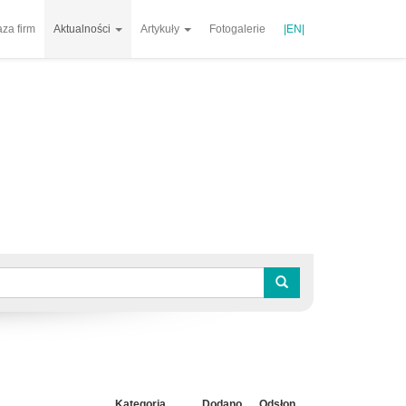
za firm
Aktualności
Artykuły
Fotogalerie
|EN|
Kategoria
Dodano
Odsłon