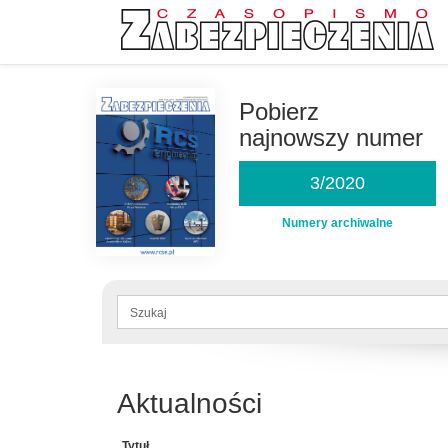
Przejdź
do
Pobierz
treści
najnowszy numer
3/2020
Numery archiwalne
Formularz
wyszukiwania
Szukaj
Aktualności
Tytuł