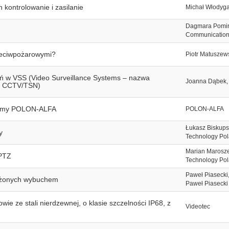
 kontrolowanie i zasilanie
Michał Włodyg
Dagmara Pomirs
Communication
rzeciwpożarowymi?
Piotr Matuszews
ń w VSS (Video Surveillance Systems – nazwa
Joanna Dąbek, 
ch CCTV/TSN)
 firmy POLON-ALFA
POLON-ALFA
Łukasz Biskups
y
Technology Po
Marian Marosz
PTZ
Technology Po
Paweł Piasecki,
rożonych wybuchem
Paweł Piasecki
e ze stali nierdzewnej, o klasie szczelności IP68, z
Videotec