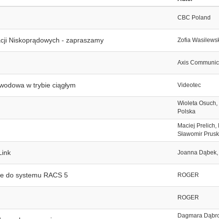
CBC Poland
acji Niskoprądowych - zapraszamy
Zofia Wasilews
Axis Communic
odowa w trybie ciągłym
Videotec
Wioleta Osuch
Polska
Maciej Prelich, 
Sławomir Prusk
Link
Joanna Dąbek, 
one do systemu RACS 5
ROGER
ROGER
Dagmara Dąbr