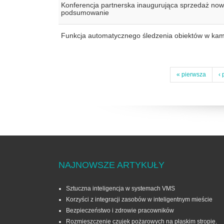
Konferencja partnerska inaugurująca sprzedaż now
podsumowanie
Funkcja automatycznego śledzenia obiektów w ka
« pierwsza
‹ 
NAJNOWSZE ARTYKUŁY
Sztuczna inteligencja w systemach VMS
Korzyści z integracji zasobów w inteligentnym mieście
Bezpieczeństwo i zdrowie pracowników
Rozmieszczenie czujek pożarowych na płaskim stropie.