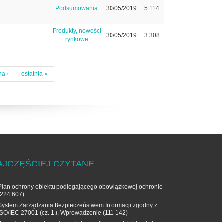
Podsumowania
30/05/2019
5 114
Produkty, nowości
30/05/2019
3 308
rynkowe
na ›
ostatnia »
AJCZĘŚCIEJ CZYTANE
Plan ochrony obiektu podlegającego obowiązkowej ochronie
(224 607)
System Zarządzania Bezpieczeństwem Informacji zgodny z
ISO/IEC 27001 (cz. 1.). Wprowadzenie
(111 142)