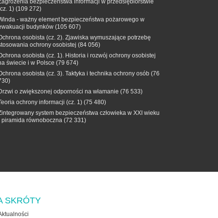
Zagrożenia bezpieczeństwa informacji w przedsiębiorstwie
(cz. 1)
(109 272)
Winda - ważny element bezpieczeństwa pożarowego w
ewakuacji budynków
(105 607)
Ochrona osobista (cz. 2). Zjawiska wymuszające potrzebę
stosowania ochrony osobistej
(84 056)
Ochrona osobista (cz. 1). Historia i rozwój ochrony osobistej
na świecie i w Polsce
(79 674)
Ochrona osobista (cz. 3). Taktyka i technika ochrony osób
(76
730)
Drzwi o zwiększonej odporności na włamanie
(76 533)
Teoria ochrony informacji (cz. 1)
(75 480)
Zintegrowany system bezpieczeństwa człowieka w XXI wieku
- piramida równoboczna
(72 331)
A SKRÓTY
Aktualności