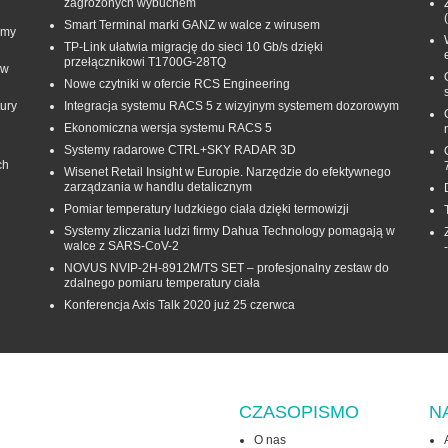
zagrożonych wybuchem
Smart Terminal marki GANZ w walce z wirusem
rmy
TP-Link ułatwia migrację do sieci 10 Gb/s dzięki
przełącznikowi T1700G‑28TQ
 w
Nowe czytniki w ofercie RCS Engineering
ury
Integracja systemu RACS 5 z wizyjnym systemem dozorowym
Ekonomiczna wersja systemu RACS 5
Systemy radarowe CTRL+SKY RADAR 3D
ch
Wisenet Retail Insight w Europie. Narzędzie do efektywnego
zarządzania w handlu detalicznym
Pomiar temperatury ludzkiego ciała dzięki termowizji
Systemy zliczania ludzi firmy Dahua Technology pomagają w
walce z SARS-CoV-2
NOVUS NVIP-2H-8912M/TS SET – profesjonalny zestaw do
zdalnego pomiaru temperatury ciała
Konferencja Axis Talk 2020 już 25 czerwca
CZASOPISMO
N
O nas