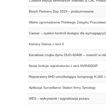
Czwarta edycja seminarium Videotec & CBC Pola
Bosch Partners Day 2019 – podsumowanie
Walne zgromadzenie Polskiego Związku Pracoda
Caesar – system kontroli dostępu dla wymagającyc
Kamery Dahua z serii 5
Kanałowa czujka dymu DUO-6046K – nowość w ofe
Nowe funkcje rejestratorów z serii NVR4000IP
Rejestratory AHD umożliwiające kompresję H.265 i 
Aplikacja Surveillance Station firmy Synology
WES – wykrywanie i sygnalizacja pożaru