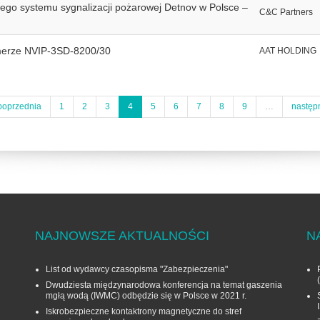
ego systemu sygnalizacji pożarowej Detnov w Polsce –
C&C Partners
merze NVIP-3SD-8200/30
AAT HOLDING
poprzednia
1
2
3
4
5
6
7
8
9
…
następ
NAJNOWSZE AKTUALNOŚCI
N
List od wydawcy czasopisma "Zabezpieczenia"
Dwudziesta międzynarodowa konferencja na temat gaszenia
mgłą wodą (IWMC) odbędzie się w Polsce w 2021 r.
Iskrobezpieczne kontaktrony magnetyczne do stref