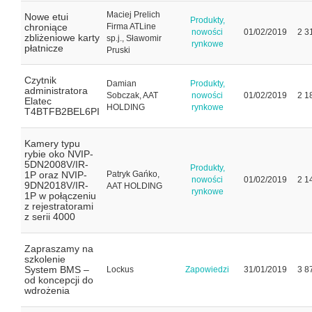
Maciej Prelich
Nowe etui
Produkty,
chroniące
Firma ATLine
nowości
01/02/2019
2 3
zbliżeniowe karty
sp.j., Sławomir
rynkowe
płatnicze
Pruski
Czytnik
Damian
Produkty,
administratora
Sobczak, AAT
nowości
01/02/2019
2 1
Elatec
HOLDING
rynkowe
T4BTFB2BEL6PI
Kamery typu
rybie oko NVIP-
5DN2008V/IR-
Produkty,
1P oraz NVIP-
Patryk Gańko,
nowości
01/02/2019
2 1
9DN2018V/IR-
AAT HOLDING
rynkowe
1P w połączeniu
z rejestratorami
z serii 4000
Zapraszamy na
szkolenie
System BMS –
Lockus
Zapowiedzi
31/01/2019
3 8
od koncepcji do
wdrożenia