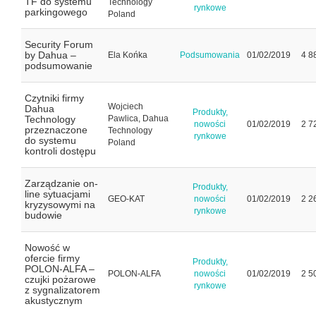
TF do systemu
Technology
rynkowe
parkingowego
Poland
Security Forum
by Dahua –
Ela Końka
Podsumowania
01/02/2019
4 8
podsumowanie
Czytniki firmy
Wojciech
Dahua
Produkty,
Technology
Pawlica, Dahua
nowości
01/02/2019
2 7
przeznaczone
Technology
rynkowe
do systemu
Poland
kontroli dostępu
Zarządzanie on-
Produkty,
line sytuacjami
GEO-KAT
nowości
01/02/2019
2 2
kryzysowymi na
rynkowe
budowie
Nowość w
ofercie firmy
Produkty,
POLON-ALFA –
POLON-ALFA
nowości
01/02/2019
2 5
czujki pożarowe
rynkowe
z sygnalizatorem
akustycznym