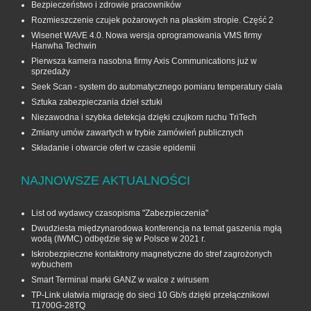
Bezpieczeństwo i zdrowie pracowników
Rozmieszczenie czujek pożarowych na płaskim stropie. Część 2
Wisenet WAVE 4.0. Nowa wersja oprogramowania VMS firmy
Hanwha Techwin
Pierwsza kamera nasobna firmy Axis Communications już w
sprzedaży
Seek Scan - system do automatycznego pomiaru temperatury ciała
Sztuka zabezpieczania dzieł sztuki
Niezawodna i szybka detekcja dzięki czujkom ruchu TriTech
Zmiany umów zawartych w trybie zamówień publicznych
Składanie i otwarcie ofert w czasie epidemii
NAJNOWSZE AKTUALNOŚCI
List od wydawcy czasopisma "Zabezpieczenia"
Dwudziesta międzynarodowa konferencja na temat gaszenia mgłą
wodą (IWMC) odbędzie się w Polsce w 2021 r.
Iskrobezpieczne kontaktrony magnetyczne do stref zagrożonych
wybuchem
Smart Terminal marki GANZ w walce z wirusem
TP-Link ułatwia migrację do sieci 10 Gb/s dzięki przełącznikowi
T1700G‑28TQ