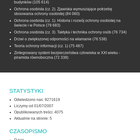
budynków
(105 614)
Ochrona osobista (cz. 2). Zjawiska wymuszające potrzebę
stosowania ochrony osobistej
(84 060)
Ochrona osobista (cz. 1). Historia i rozwój ochrony osobistej na
świecie i w Polsce
(79 683)
Ochrona osobista (cz. 3). Taktyka i technika ochrony osób
(76 734)
Drzwi o zwiększonej odporności na włamanie
(76 538)
Teoria ochrony informacji (cz. 1)
(75 487)
Zintegrowany system bezpieczeństwa człowieka w XXI wieku -
piramida równoboczna
(72 338)
STATYSTYKI
Odwiedzono nas: 9271619
Liczymy od 01/07/2007
Opublikowanych treści: 4075
Aktualnie na stronie:
5
CZASOPISMO