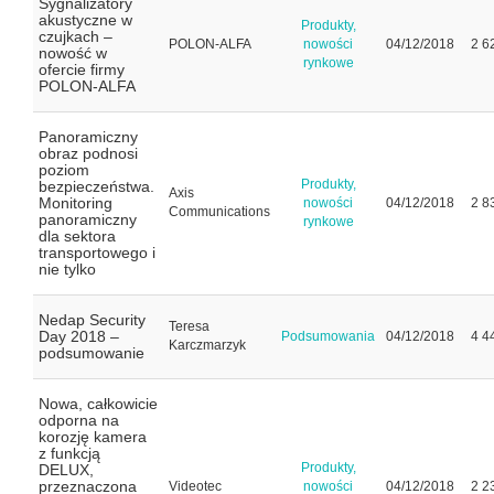
Sygnalizatory
akustyczne w
Produkty,
czujkach –
POLON-ALFA
nowości
04/12/2018
2 6
nowość w
rynkowe
ofercie firmy
POLON-ALFA
Panoramiczny
obraz podnosi
poziom
Produkty,
bezpieczeństwa.
Axis
Monitoring
nowości
04/12/2018
2 8
Communications
panoramiczny
rynkowe
dla sektora
transportowego i
nie tylko
Nedap Security
Teresa
Day 2018 –
Podsumowania
04/12/2018
4 4
Karczmarzyk
podsumowanie
Nowa, całkowicie
odporna na
korozję kamera
z funkcją
Produkty,
DELUX,
przeznaczona
Videotec
nowości
04/12/2018
2 2