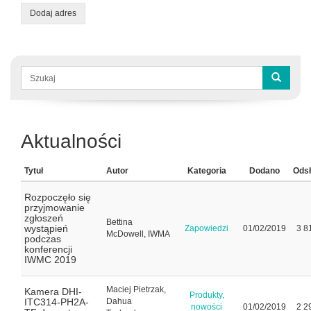
Dodaj adres
Formularz
wyszukiwania
Szukaj
Aktualności
Tytuł
Autor
Kategoria
Dodano
Ods
Rozpoczęło się
przyjmowanie
zgłoszeń
Bettina
wystąpień
Zapowiedzi
01/02/2019
3 8
McDowell, IWMA
podczas
konferencji
IWMC 2019
Maciej Pietrzak,
Kamera DHI-
Produkty,
ITC314-PH2A-
Dahua
nowości
01/02/2019
2 2