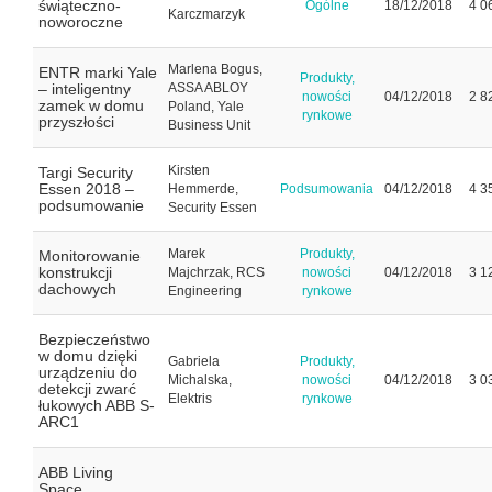
świąteczno-
Ogólne
18/12/2018
4 0
Karczmarzyk
noworoczne
Marlena Bogus,
ENTR marki Yale
Produkty,
– inteligentny
ASSA ABLOY
nowości
04/12/2018
2 8
zamek w domu
Poland, Yale
rynkowe
przyszłości
Business Unit
Kirsten
Targi Security
Essen 2018 –
Hemmerde,
Podsumowania
04/12/2018
4 3
podsumowanie
Security Essen
Marek
Produkty,
Monitorowanie
konstrukcji
Majchrzak, RCS
nowości
04/12/2018
3 1
dachowych
Engineering
rynkowe
Bezpieczeństwo
w domu dzięki
Gabriela
Produkty,
urządzeniu do
Michalska,
nowości
04/12/2018
3 0
detekcji zwarć
Elektris
rynkowe
łukowych ABB S-
ARC1
ABB Living
Space