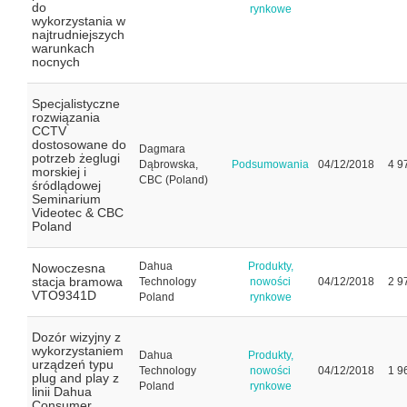
do
rynkowe
wykorzystania w
najtrudniejszych
warunkach
nocnych
Specjalistyczne
rozwiązania
CCTV
dostosowane do
Dagmara
potrzeb żeglugi
Dąbrowska,
Podsumowania
04/12/2018
4 9
morskiej i
CBC (Poland)
śródlądowej
Seminarium
Videotec & CBC
Poland
Dahua
Produkty,
Nowoczesna
stacja bramowa
Technology
nowości
04/12/2018
2 9
VTO9341D
Poland
rynkowe
Dozór wizyjny z
wykorzystaniem
Dahua
Produkty,
urządzeń typu
Technology
nowości
04/12/2018
1 9
plug and play z
Poland
rynkowe
linii Dahua
Consumer