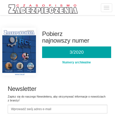
Toggl
navig
Przejdź
do
treści
Pobierz
najnowszy numer
3/2020
Numery archiwalne
Newsletter
Zapisz się do naszego Newslettera, aby otrzymywać informacje o nowościach
z branży!