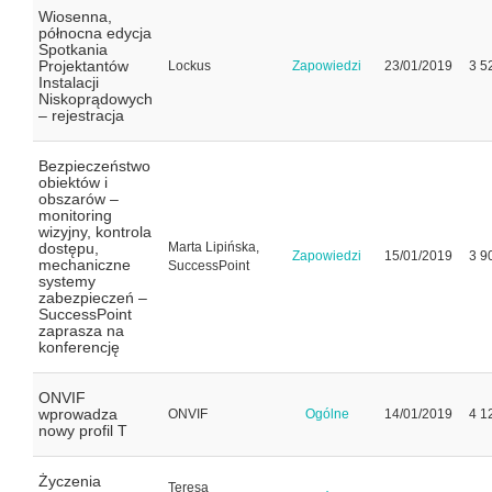
Wiosenna,
północna edycja
Spotkania
Projektantów
Lockus
Zapowiedzi
23/01/2019
3 5
Instalacji
Niskoprądowych
– rejestracja
Bezpieczeństwo
obiektów i
obszarów –
monitoring
wizyjny, kontrola
dostępu,
Marta Lipińska,
Zapowiedzi
15/01/2019
3 9
mechaniczne
SuccessPoint
systemy
zabezpieczeń –
SuccessPoint
zaprasza na
konferencję
ONVIF
wprowadza
ONVIF
Ogólne
14/01/2019
4 1
nowy profil T
Życzenia
Teresa