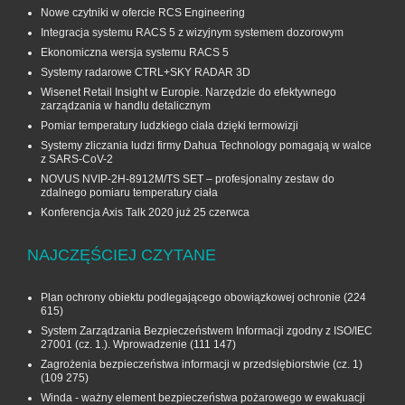
Nowe czytniki w ofercie RCS Engineering
Integracja systemu RACS 5 z wizyjnym systemem dozorowym
Ekonomiczna wersja systemu RACS 5
Systemy radarowe CTRL+SKY RADAR 3D
Wisenet Retail Insight w Europie. Narzędzie do efektywnego
zarządzania w handlu detalicznym
Pomiar temperatury ludzkiego ciała dzięki termowizji
Systemy zliczania ludzi firmy Dahua Technology pomagają w walce
z SARS-CoV-2
NOVUS NVIP-2H-8912M/TS SET – profesjonalny zestaw do
zdalnego pomiaru temperatury ciała
Konferencja Axis Talk 2020 już 25 czerwca
NAJCZĘŚCIEJ CZYTANE
Plan ochrony obiektu podlegającego obowiązkowej ochronie
(224
615)
System Zarządzania Bezpieczeństwem Informacji zgodny z ISO/IEC
27001 (cz. 1.). Wprowadzenie
(111 147)
Zagrożenia bezpieczeństwa informacji w przedsiębiorstwie (cz. 1)
(109 275)
Winda - ważny element bezpieczeństwa pożarowego w ewakuacji