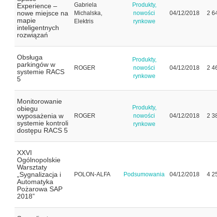
Gabriela
Produkty,
Experience –
nowe miejsce na
Michalska,
nowości
04/12/2018
2 6
mapie
Elektris
rynkowe
inteligentnych
rozwiązań
Obsługa
Produkty,
parkingów w
ROGER
nowości
04/12/2018
2 4
systemie RACS
rynkowe
5
Monitorowanie
Produkty,
obiegu
wyposażenia w
ROGER
nowości
04/12/2018
2 3
systemie kontroli
rynkowe
dostępu RACS 5
XXVI
Ogólnopolskie
Warsztaty
„Sygnalizacja i
POLON-ALFA
Podsumowania
04/12/2018
4 2
Automatyka
Pożarowa SAP
2018”