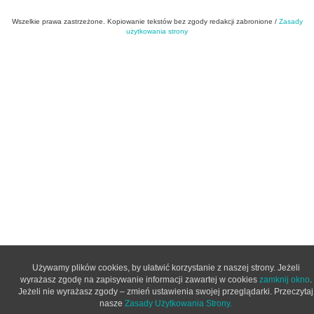
Wszelkie prawa zastrzeżone. Kopiowanie tekstów bez zgody redakcji zabronione /
Zasady
użytkowania strony
Używamy plików cookies, by ułatwić korzystanie z naszej strony. Jeżeli
wyrażasz zgodę na zapisywanie informacji zawartej w cookies
zamknij okno
.
Jeżeli nie wyrażasz zgody – zmień ustawienia swojej przeglądarki. Przeczytaj
nasze
Zasady Użytkowania Strony.