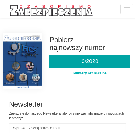
Togg
navi
Przejdź
do
treści
Pobierz
najnowszy numer
3/2020
Numery archiwalne
Newsletter
Zapisz się do naszego Newslettera, aby otrzymywać informacje o nowościach
z branży!