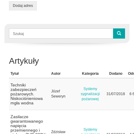
Dodaj adres
Formularz
wyszukiwania
Szukaj
Artykuły
Tytuł
Autor
Kategoria
Dodano
Ods
Techniki
Systemy
zabezpieczeń
Józef
pożarowych.
sygnalizacji
31/07/2018
6 
Seweryn
Niskociśnieniowa
pożarowej
mgła wodna
Zasilacze
gwarantowanego
napięcia
Systemy
przemiennego i
Zdzisław