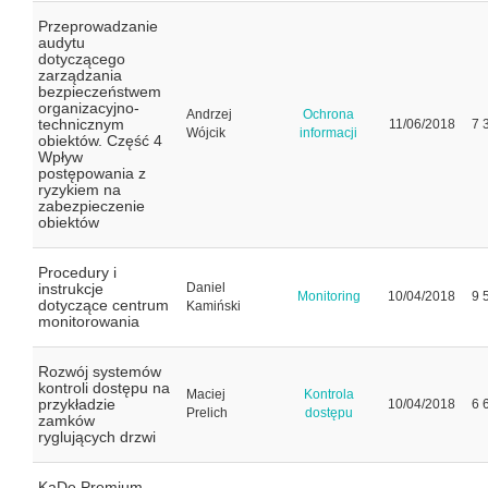
Przeprowadzanie
audytu
dotyczącego
zarządzania
bezpieczeństwem
organizacyjno-
Andrzej
Ochrona
technicznym
11/06/2018
7 
Wójcik
informacji
obiektów. Część 4
Wpływ
postępowania z
ryzykiem na
zabezpieczenie
obiektów
Procedury i
instrukcje
Daniel
Monitoring
10/04/2018
9 
dotyczące centrum
Kamiński
monitorowania
Rozwój systemów
kontroli dostępu na
Maciej
Kontrola
przykładzie
10/04/2018
6 
Prelich
dostępu
zamków
ryglujących drzwi
KaDe Premium