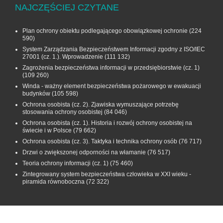
NAJCZĘŚCIEJ CZYTANE
Plan ochrony obiektu podlegającego obowiązkowej ochronie
(224
590)
System Zarządzania Bezpieczeństwem Informacji zgodny z ISO/IEC
27001 (cz. 1.). Wprowadzenie
(111 132)
Zagrożenia bezpieczeństwa informacji w przedsiębiorstwie (cz. 1)
(109 260)
Winda - ważny element bezpieczeństwa pożarowego w ewakuacji
budynków
(105 598)
Ochrona osobista (cz. 2). Zjawiska wymuszające potrzebę
stosowania ochrony osobistej
(84 046)
Ochrona osobista (cz. 1). Historia i rozwój ochrony osobistej na
świecie i w Polsce
(79 662)
Ochrona osobista (cz. 3). Taktyka i technika ochrony osób
(76 717)
Drzwi o zwiększonej odporności na włamanie
(76 517)
Teoria ochrony informacji (cz. 1)
(75 460)
Zintegrowany system bezpieczeństwa człowieka w XXI wieku -
piramida równoboczna
(72 322)