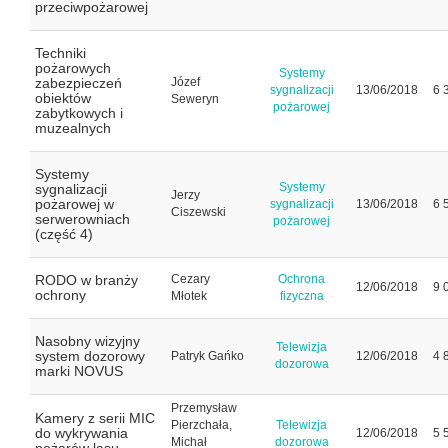
przeciwpożarowej
Techniki
pożarowych
Systemy
zabezpieczeń
Józef
sygnalizacji
13/06/2018
6 
obiektów
Seweryn
pożarowej
zabytkowych i
muzealnych
Systemy
Systemy
sygnalizacji
Jerzy
pożarowej w
sygnalizacji
13/06/2018
6 
Ciszewski
serwerowniach
pożarowej
(część 4)
RODO w branży
Cezary
Ochrona
12/06/2018
9 
ochrony
Młotek
fizyczna
Nasobny wizyjny
Telewizja
system dozorowy
Patryk Gańko
12/06/2018
4 
dozorowa
marki NOVUS
Przemysław
Kamery z serii MIC
Pierzchała,
Telewizja
do wykrywania
12/06/2018
5 
Michał
dozorowa