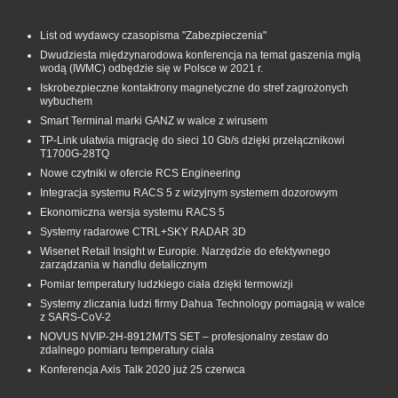
List od wydawcy czasopisma "Zabezpieczenia"
Dwudziesta międzynarodowa konferencja na temat gaszenia mgłą
wodą (IWMC) odbędzie się w Polsce w 2021 r.
Iskrobezpieczne kontaktrony magnetyczne do stref zagrożonych
wybuchem
Smart Terminal marki GANZ w walce z wirusem
TP-Link ułatwia migrację do sieci 10 Gb/s dzięki przełącznikowi
T1700G‑28TQ
Nowe czytniki w ofercie RCS Engineering
Integracja systemu RACS 5 z wizyjnym systemem dozorowym
Ekonomiczna wersja systemu RACS 5
Systemy radarowe CTRL+SKY RADAR 3D
Wisenet Retail Insight w Europie. Narzędzie do efektywnego
zarządzania w handlu detalicznym
Pomiar temperatury ludzkiego ciała dzięki termowizji
Systemy zliczania ludzi firmy Dahua Technology pomagają w walce
z SARS-CoV-2
NOVUS NVIP-2H-8912M/TS SET – profesjonalny zestaw do
zdalnego pomiaru temperatury ciała
Konferencja Axis Talk 2020 już 25 czerwca