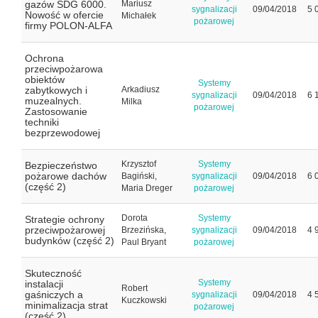
gazów SDG 6000.
Mariusz
sygnalizacji
09/04/2018
5 
Nowość w ofercie
Michałek
pożarowej
firmy POLON-ALFA
Ochrona
przeciwpożarowa
obiektów
Systemy
zabytkowych i
Arkadiusz
sygnalizacji
09/04/2018
6 
muzealnych.
Milka
pożarowej
Zastosowanie
techniki
bezprzewodowej
Krzysztof
Systemy
Bezpieczeństwo
pożarowe dachów
Bagiński,
sygnalizacji
09/04/2018
6 
(część 2)
Maria Dreger
pożarowej
Dorota
Systemy
Strategie ochrony
przeciwpożarowej
Brzezińska,
sygnalizacji
09/04/2018
4 
budynków (część 2)
Paul Bryant
pożarowej
Skuteczność
Systemy
instalacji
Robert
gaśniczych a
sygnalizacji
09/04/2018
4 
Kuczkowski
minimalizacja strat
pożarowej
(część 2)