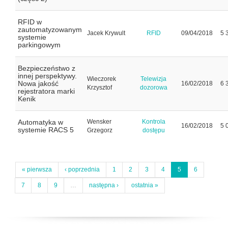
RFID w
zautomatyzowanym
Jacek Krywult
RFID
09/04/2018
5 
systemie
parkingowym
Bezpieczeństwo z
innej perspektywy.
Wieczorek
Telewizja
Nowa jakość
16/02/2018
6 
Krzysztof
dozorowa
rejestratora marki
Kenik
Automatyka w
Wensker
Kontrola
16/02/2018
5 
systemie RACS 5
Grzegorz
dostępu
« pierwsza
‹ poprzednia
1
2
3
4
5
6
7
8
9
…
następna ›
ostatnia »