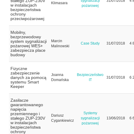
stałego ZUP-230V
sygnalizacji
31/07/2018
4 
Klimasara
w instalacjach
pożarowej
bezpieczeństwa
ochrony
przeciwpożarowej
Mobilny,
bezprzewodowy
system sygnalizacji
Marcin
Case Study
31/07/2018
4 
pożarowej WES+
Malinowski
zabezpiecza place
budowy
Fizyczne
zabezpieczenie
Joanna
Bezpieczeństwo
danych za pomocą
31/07/2018
6 
Domańska
IT
systemu Smart
Keeper
Zasilacze
gwarantowanego
napięcia
Systemy
przemiennego i
Dariusz
stałego ZUP-230V
sygnalizacji
13/06/2018
6 
Cygankiewicz
w instalacjach
pożarowej
bezpieczeństwa
ochrony