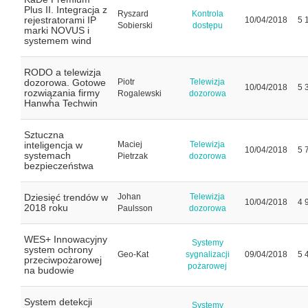
Plus II. Integracja z
Ryszard
Kontrola
rejestratorami IP
10/04/2018
5 
Sobierski
dostępu
marki NOVUS i
systemem wind
RODO a telewizja
dozorowa. Gotowe
Piotr
Telewizja
10/04/2018
5 
rozwiązania firmy
Rogalewski
dozorowa
Hanwha Techwin
Sztuczna
inteligencja w
Maciej
Telewizja
10/04/2018
5 
systemach
Pietrzak
dozorowa
bezpieczeństwa
Dziesięć trendów w
Johan
Telewizja
10/04/2018
4 
2018 roku
Paulsson
dozorowa
WES+ Innowacyjny
Systemy
system ochrony
Geo-Kat
sygnalizacji
09/04/2018
5 
przeciwpożarowej
pożarowej
na budowie
System detekcji
Systemy