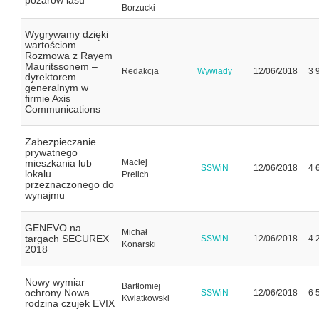
pożarów lasu
Borzucki
Wygrywamy dzięki
wartościom.
Rozmowa z Rayem
Mauritssonem –
Redakcja
Wywiady
12/06/2018
3 
dyrektorem
generalnym w
firmie Axis
Communications
Zabezpieczanie
prywatnego
mieszkania lub
Maciej
SSWiN
12/06/2018
4 
lokalu
Prelich
przeznaczonego do
wynajmu
GENEVO na
Michał
targach SECUREX
SSWiN
12/06/2018
4 
Konarski
2018
Nowy wymiar
Bartłomiej
ochrony Nowa
SSWiN
12/06/2018
6 
Kwiatkowski
rodzina czujek EVIX